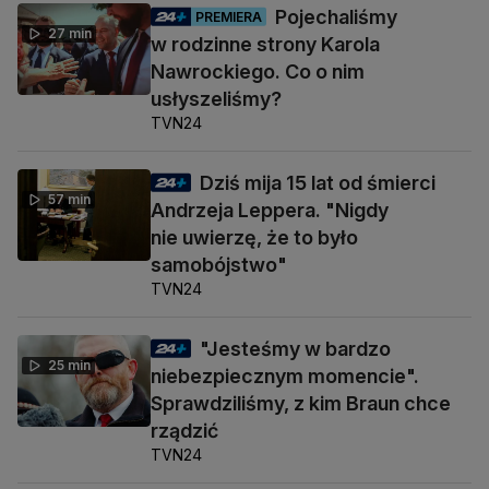
Pojechaliśmy
PREMIERA
27 min
w rodzinne strony Karola
Nawrockiego. Co o nim
usłyszeliśmy?
TVN24
Dziś mija 15 lat od śmierci
57 min
Andrzeja Leppera. "Nigdy
nie uwierzę, że to było
samobójstwo"
TVN24
"Jesteśmy w bardzo
25 min
niebezpiecznym momencie".
Sprawdziliśmy, z kim Braun chce
rządzić
TVN24