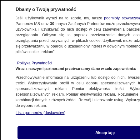
Dbamy o Twoją prywatność
Jeśli użytkownik wyrazi na to zgodę, my, nasze
podmioty stowarzys
Partnerów IAB oraz
30
innych Zaufanych Partnerów może przechowywa
BIZNES
użytkownika i uzyskiwać do nich dostęp w celu zapewnienia bardzi
przeglądania. Odbywa się to poprzez przetwarzanie danych os
przeglądania przechowywanych w plikach cookie. Użytkownik może udzie
Z KRAJU
się przetwarzaniu w oparciu o uzasadniony interes w dowolnym momencie
plików cookie i reklam”.
Wyniki Dialogu
Polityka Prywatności
Wraz z naszymi partnerami przetwarzamy dane w celu zapewnienia:
1.03.2010, 17:50
Aktualizacja:
1.03.2010, 17:47
Przechowywanie informacji na urządzeniu lub dostęp do nich. Tworzeni
treści. Wykorzystywanie profili w celu doboru spersonalizowanych tr
Udostępnij
spersonalizowanych reklam. Pomiar efektywności treści. Wyko
spersonalizowanych reklam. Pomiar efektywności reklam. Rozumienie o
kombinacji danych z różnych źródeł. Rozwój i ulepszanie usług. Wykor
do wyboru reklam.
Lista partnerów (dostawców)
Akceptuję