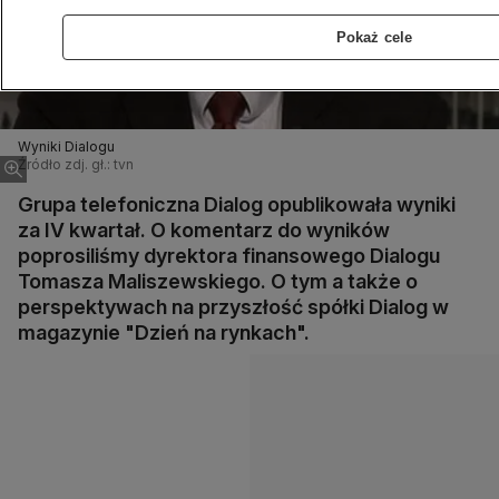
Pokaż cele
Wyniki Dialogu
Źródło zdj. gł.: tvn
Grupa telefoniczna Dialog opublikowała wyniki
za IV kwartał. O komentarz do wyników
poprosiliśmy dyrektora finansowego Dialogu
Tomasza Maliszewskiego. O tym a także o
perspektywach na przyszłość spółki Dialog w
magazynie "Dzień na rynkach".