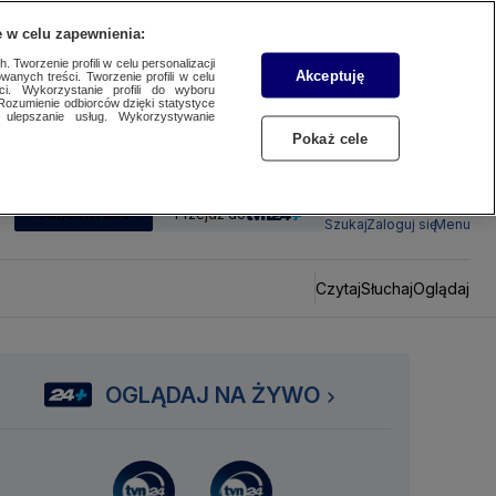
 w celu zapewnienia:
 Tworzenie profili w celu personalizacji
Akceptuję
wanych treści. Tworzenie profili w celu
ci. Wykorzystanie profili do wyboru
Rozumienie odbiorców dzięki statystyce
ulepszanie usług. Wykorzystywanie
Pokaż cele
SUBSKRYBUJ
Przejdź do
Szukaj
Zaloguj się
Menu
Czytaj
Słuchaj
Oglądaj
OGLĄDAJ NA ŻYWO