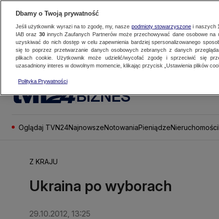
Dbamy o Twoją prywatność
Jeśli użytkownik wyrazi na to zgodę, my, nasze
podmioty stowarzyszone
i naszych
IAB oraz
30
innych Zaufanych Partnerów może przechowywać dane osobowe na ur
uzyskiwać do nich dostęp w celu zapewnienia bardziej spersonalizowanego sposo
się to poprzez przetwarzanie danych osobowych zebranych z danych przegląd
plikach cookie. Użytkownik może udzielić/wycofać zgodę i sprzeciwić się pr
uzasadniony interes w dowolnym momencie, klikając przycisk „Ustawienia plików cook
Polityka Prywatności
BIZNES
Oglądaj TVN24
Najnowsze
Notowania
Pieniądze
Nieruchomości
Z KRAJU
Ukraina po wyborach
29.10.2012, 13:25