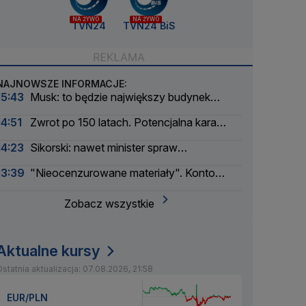
NA ŻYWO
NA ŻYWO
TVN24
TVN24 BiS
NAJNOWSZE INFORMACJE:
15:43
Musk: to będzie największy budynek
świata
14:51
Zwrot po 150 latach. Potencjalna kara
liczona w dziesiątkach tysięcy
14:23
Sikorski: nawet minister spraw
zagranicznych korzysta
13:39
"Nieocenzurowane materiały". Konto
świstaków na OnlyFans
Zobacz wszystkie
Aktualne kursy
statnia aktualizacja: 07.08.2026, 21:58
EUR/PLN