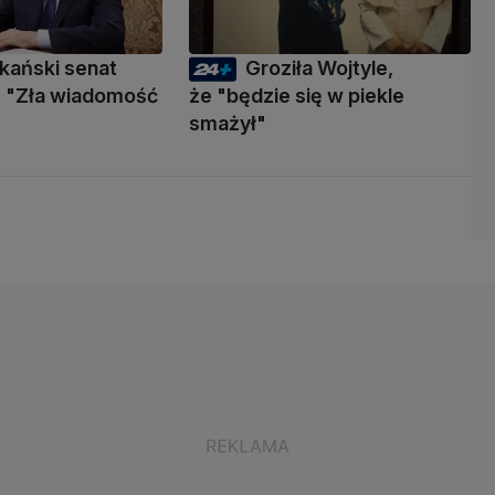
kański senat
Groziła Wojtyle,
 "Zła wiadomość
że "będzie się w piekle
smażył"