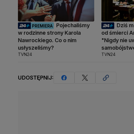
Pojechaliśmy
Dziś mi
PREMIERA
w rodzinne strony Karola
od śmierci A
Nawrockiego. Co o nim
"Nigdy nie u
usłyszeliśmy?
samobójstw
TVN24
TVN24
UDOSTĘPNIJ: