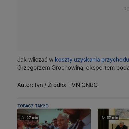
Jak wliczać w
koszty uzyskania przychod
Grzegorzem Grochowiną, ekspertem po
Autor: tvn / Źródło: TVN CNBC
ZOBACZ TAKŻE:
27 min
57 min