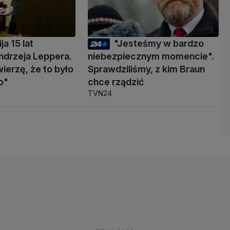
ja 15 lat
"Jesteśmy w bardzo
ndrzeja Leppera.
niebezpiecznym momencie".
wierzę, że to było
Sprawdziliśmy, z kim Braun
o"
chce rządzić
TVN24