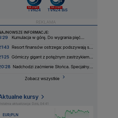
NA ŻYWO
NA ŻYWO
TVN24
TVN24 BiS
NAJNOWSZE INFORMACJE:
6:29
Kumulacja w górę. Do wygrania pięć
milionów złotych
21:43
Resort finansów ostrzega: podszywają się
pod skarbówkę
21:25
Górniczy gigant z potężnym zastrzykiem
finansowym. "Może ustabilizować sytuację"
20:28
Nadchodzi zaćmienie Słońca. Specjalny
zespół oceni zagrożenie
Zobacz wszystkie
Aktualne kursy
statnia aktualizacja: Dziś, 04:41
EUR/PLN