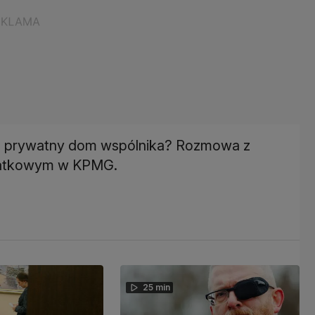
u
prywatny dom wspólnika? Rozmowa z
datkowym w KPMG.
25 min