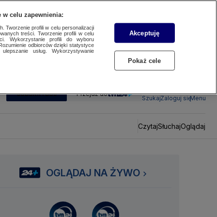
 w celu zapewnienia:
 Tworzenie profili w celu personalizacji
Akceptuję
wanych treści. Tworzenie profili w celu
ci. Wykorzystanie profili do wyboru
Rozumienie odbiorców dzięki statystyce
ulepszanie usług. Wykorzystywanie
Pokaż cele
SUBSKRYBUJ
Przejdź do
Szukaj
Zaloguj się
Menu
Czytaj
Słuchaj
Oglądaj
OGLĄDAJ NA ŻYWO