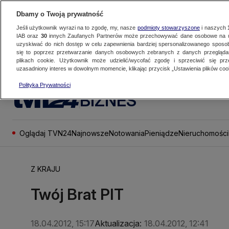
Dbamy o Twoją prywatność
Jeśli użytkownik wyrazi na to zgodę, my, nasze
podmioty stowarzyszone
i naszych
IAB oraz
30
innych Zaufanych Partnerów może przechowywać dane osobowe na ur
uzyskiwać do nich dostęp w celu zapewnienia bardziej spersonalizowanego sposo
się to poprzez przetwarzanie danych osobowych zebranych z danych przegląd
plikach cookie. Użytkownik może udzielić/wycofać zgodę i sprzeciwić się pr
uzasadniony interes w dowolnym momencie, klikając przycisk „Ustawienia plików cook
Polityka Prywatności
BIZNES
Oglądaj TVN24
Najnowsze
Notowania
Pieniądze
Nieruchomości
Z KRAJU
Twój Brat PIT
18.04.2012, 15:17
Aktualizacja:
18.04.2012, 12:41