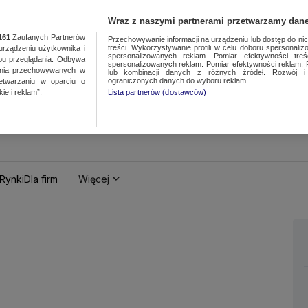
Wraz z naszymi partnerami przetwarzamy dane
161
Zaufanych Partnerów
Przechowywanie informacji na urządzeniu lub dostęp do nich.
treści. Wykorzystywanie profili w celu doboru spersonalizo
ządzeniu użytkownika i
spersonalizowanych reklam. Pomiar efektywności treś
bu przeglądania. Odbywa
spersonalizowanych reklam. Pomiar efektywności reklam. 
ania przechowywanych w
lub kombinacji danych z różnych źródeł. Rozwój i 
ograniczonych danych do wyboru reklam.
zetwarzaniu w oparciu o
ie i reklam”.
Lista partnerów (dostawców)
Rynki
Dla firm
Więcej