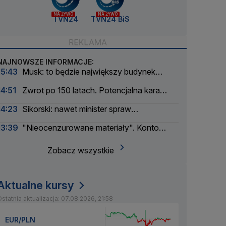
NA ŻYWO
NA ŻYWO
TVN24
TVN24 BiS
NAJNOWSZE INFORMACJE:
15:43
Musk: to będzie największy budynek
świata
14:51
Zwrot po 150 latach. Potencjalna kara
liczona w dziesiątkach tysięcy
14:23
Sikorski: nawet minister spraw
zagranicznych korzysta
13:39
"Nieocenzurowane materiały". Konto
świstaków na OnlyFans
Zobacz wszystkie
Aktualne kursy
statnia aktualizacja: 07.08.2026, 21:58
EUR/PLN