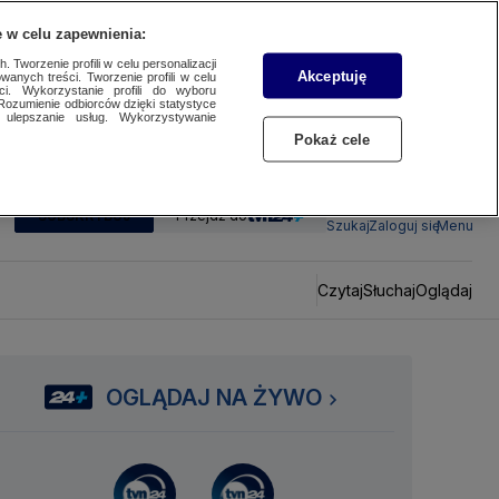
 w celu zapewnienia:
 Tworzenie profili w celu personalizacji
Akceptuję
wanych treści. Tworzenie profili w celu
ci. Wykorzystanie profili do wyboru
Rozumienie odbiorców dzięki statystyce
ulepszanie usług. Wykorzystywanie
Pokaż cele
SUBSKRYBUJ
Przejdź do
Szukaj
Zaloguj się
Menu
Czytaj
Słuchaj
Oglądaj
OGLĄDAJ NA ŻYWO