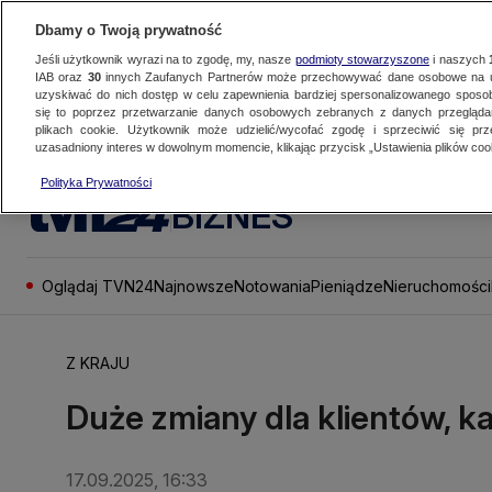
Dbamy o Twoją prywatność
Jeśli użytkownik wyrazi na to zgodę, my, nasze
podmioty stowarzyszone
i naszych
IAB oraz
30
innych Zaufanych Partnerów może przechowywać dane osobowe na ur
uzyskiwać do nich dostęp w celu zapewnienia bardziej spersonalizowanego sposo
się to poprzez przetwarzanie danych osobowych zebranych z danych przegląd
plikach cookie. Użytkownik może udzielić/wycofać zgodę i sprzeciwić się pr
uzasadniony interes w dowolnym momencie, klikając przycisk „Ustawienia plików cook
Polityka Prywatności
BIZNES
Oglądaj TVN24
Najnowsze
Notowania
Pieniądze
Nieruchomości
Z KRAJU
Duże zmiany dla klientów, k
17.09.2025, 16:33