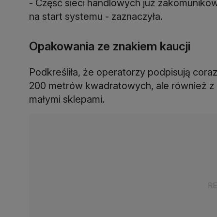
- Część sieci handlowych już zakomunikow
na start systemu - zaznaczyła.
Opakowania ze znakiem kaucji
Podkreśliła, że operatorzy podpisują cora
200 metrów kwadratowych, ale również z i
małymi sklepami.