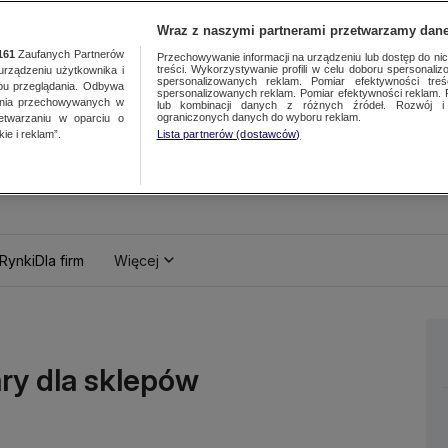
Wraz z naszymi partnerami przetwarzamy dane
161
Zaufanych Partnerów
Przechowywanie informacji na urządzeniu lub dostęp do nich.
treści. Wykorzystywanie profili w celu doboru spersonalizo
ządzeniu użytkownika i
spersonalizowanych reklam. Pomiar efektywności treś
bu przeglądania. Odbywa
spersonalizowanych reklam. Pomiar efektywności reklam. 
ania przechowywanych w
lub kombinacji danych z różnych źródeł. Rozwój i 
ograniczonych danych do wyboru reklam.
zetwarzaniu w oparciu o
ie i reklam”.
Lista partnerów (dostawców)
Rynki
Dla firm
Więcej
ary dla sklepów