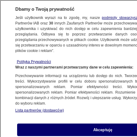
Dbamy o Twoją prywatność
Jeśli użytkownik wyrazi na to zgodę, my, nasze
podmioty stowarzys
Partnerów IAB oraz
30
innych Zaufanych Partnerów może przechowywa
BIZNES
użytkownika i uzyskiwać do nich dostęp w celu zapewnienia bardzi
przeglądania. Odbywa się to poprzez przetwarzanie danych os
przeglądania przechowywanych w plikach cookie. Użytkownik może udzie
Z KRAJU
się przetwarzaniu w oparciu o uzasadniony interes w dowolnym momencie
plików cookie i reklam”.
Zielone światło dla projektu budżetu
Polityka Prywatności
Wraz z naszymi partnerami przetwarzamy dane w celu zapewnienia:
Przechowywanie informacji na urządzeniu lub dostęp do nich. Tworzeni
treści. Wykorzystywanie profili w celu doboru spersonalizowanych tr
spersonalizowanych reklam. Pomiar efektywności treści. Wyko
Ostry komentarz premiera, prezydent
spersonalizowanych reklam. Pomiar efektywności reklam. Rozumienie o
dziękuje posłom
kombinacji danych z różnych źródeł. Rozwój i ulepszanie usług. Wykor
do wyboru reklam.
Lista partnerów (dostawców)
Ministra funduszy: rząd zgodził się
Akceptuję
na rewizję KPO