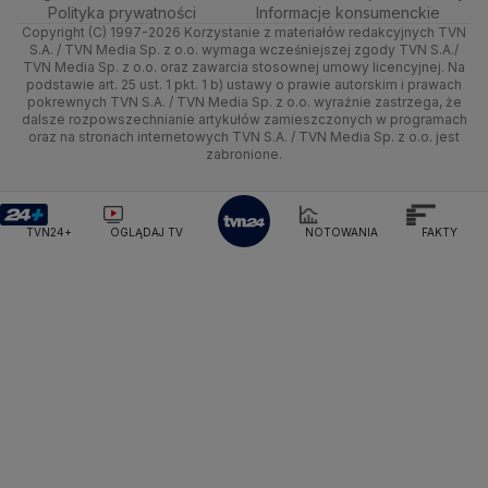
Wyślij zgłoszenie
Dzień Dobry TVN
Centrum pomocy
Polityka prywatności
Informacje konsumenckie
Ministerstwo Sportu i Turystyki
Copyright (C) 1997-2026 Korzystanie z materiałów redakcyjnych TVN
Turystyka
Quizy
Kielce
Prognoza
Lekkoatletyka
Zdrowie
Uwaga TVN
Ministerstwo Cyfryzacji
Test zgodności
S.A. / TVN Media Sp. z o.o. wymaga wcześniejszej zgody TVN S.A./
TVN Media Sp. z o.o. oraz zawarcia stosownej umowy licencyjnej. Na
Ministerstwo Edukacji Narodowej
podstawie art. 25 ust. 1 pkt. 1 b) ustawy o prawie autorskim i prawach
Kujawsko-pomorskie
Świat
Siatkówka
Tech
HGTV
Oglądaj na TV
Ministerstwo Finansów
pokrewnych TVN S.A. / TVN Media Sp. z o.o. wyraźnie zastrzega, że
dalsze rozpowszechnianie artykułów zamieszczonych w programach
Ministerstwo Klimatu i Środowiska
Lublin
Nauka
F1
Nauka
TVN Turbo
Zrealizuj voucher
oraz na stronach internetowych TVN S.A. / TVN Media Sp. z o.o. jest
Ministerstwo Nauki i Szkolnictwa Wyższego
zabronione.
Lubuskie
Ciekawostki
Ministerstwo Sprawiedliwości
Rozrywka
TVN Style
Ministerstwo Rodziny, Pracy i Polityki Społecznej
Olsztyn
Podróże
TVN7
Ministerstwo Spraw Zagranicznych
Moskwa
TVN24+
OGLĄDAJ TV
NOTOWANIA
FAKTY
Naczelny Sąd Administracyjny
Opole
Smog
TTV
Najwyższa Izba Kontroli
Narodowe Centrum Badań i Rozwoju
Rzeszów
Narodowy Bank Polski
Narodowy Fundusz Zdrowia
Szczecin
NASA
NATO
Niemcy
Nord Stream 2
Nowa Lewica
Ordo Iuris
Organizacja Narodów Zjednoczonych
Białystok
Orlen
Parlament Europejski
Partia Demokratyczna USA
Partia Republikańska
Pentagon
Piotr Gliński
PIT
PKB Polski
PKO BP