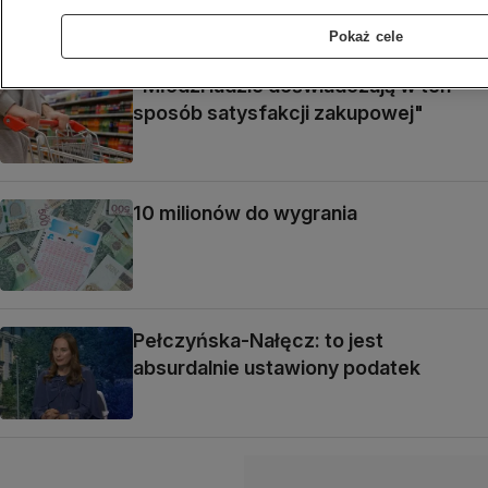
Pokaż cele
"Młodzi ludzie doświadczają w ten
sposób satysfakcji zakupowej"
10 milionów do wygrania
Pełczyńska-Nałęcz: to jest
absurdalnie ustawiony podatek