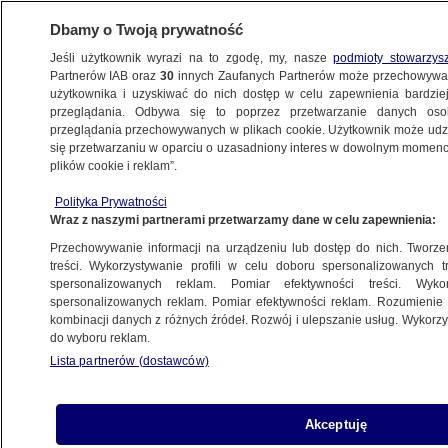
Dbamy o Twoją prywatność
Jeśli użytkownik wyrazi na to zgodę, my, nasze
podmioty stowarzys
Partnerów IAB oraz
30
innych Zaufanych Partnerów może przechowywa
BIZNES
użytkownika i uzyskiwać do nich dostęp w celu zapewnienia bardzi
przeglądania. Odbywa się to poprzez przetwarzanie danych os
przeglądania przechowywanych w plikach cookie. Użytkownik może udzie
Z KRAJU
się przetwarzaniu w oparciu o uzasadniony interes w dowolnym momencie
plików cookie i reklam”.
Rynek surowców
Polityka Prywatności
Wraz z naszymi partnerami przetwarzamy dane w celu zapewnienia:
25.06.2012, 17:54
Przechowywanie informacji na urządzeniu lub dostęp do nich. Tworzeni
treści. Wykorzystywanie profili w celu doboru spersonalizowanych tr
Udostępnij
spersonalizowanych reklam. Pomiar efektywności treści. Wyko
spersonalizowanych reklam. Pomiar efektywności reklam. Rozumienie o
kombinacji danych z różnych źródeł. Rozwój i ulepszanie usług. Wykor
do wyboru reklam.
Lista partnerów (dostawców)
Akceptuję