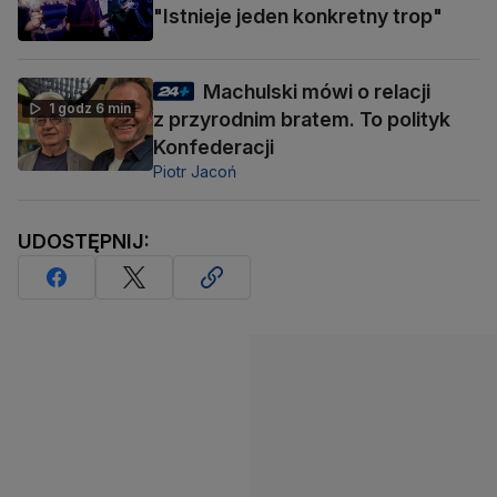
"Istnieje jeden konkretny trop"
Machulski mówi o relacji
1 godz 6 min
z przyrodnim bratem. To polityk
Konfederacji
Piotr Jacoń
UDOSTĘPNIJ: