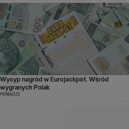
Wysyp nagród w Eurojackpot. Wśród
wygranych Polak
PIENIĄDZE