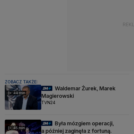
ZOBACZ TAKŻE:
Waldemar Żurek, Marek
44 min
Magierowski
TVN24
Była mózgiem operacji,
45 min
a później zaginęła z fortuną.