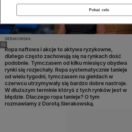
Pokaż cele
SIERAKOWSKA
Ropa naftowa i akcje to aktywa ryzykowne,
dlatego często zachowują się na rynkach dość
podobnie. Tymczasem od kilku miesięcy obydwa
rynki się rozjechały. Ropa systematycznie tanieje
od wielu tygodni, tymczasem na giełdach w
czerwcu utrzymywały się bardzo dobre nastroje.
W dłuższym terminie któryś z tych rynków jest w
błędzie. Dlaczego ropa tanieje? O tym
rozmawiamy z Dorotą Sierakowską.