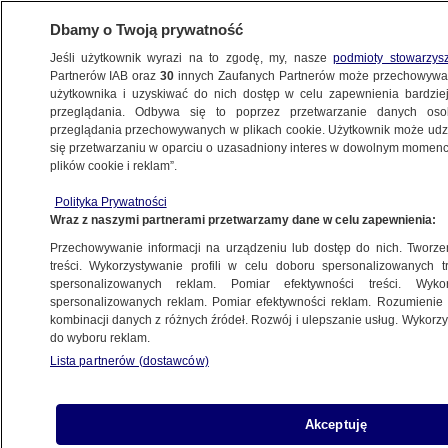
Dbamy o Twoją prywatność
Jeśli użytkownik wyrazi na to zgodę, my, nasze
podmioty stowarzys
Partnerów IAB oraz
30
innych Zaufanych Partnerów może przechowywa
BIZNES
użytkownika i uzyskiwać do nich dostęp w celu zapewnienia bardzi
przeglądania. Odbywa się to poprzez przetwarzanie danych os
przeglądania przechowywanych w plikach cookie. Użytkownik może udzie
Z KRAJU
się przetwarzaniu w oparciu o uzasadniony interes w dowolnym momencie
plików cookie i reklam”.
PKO BP kupuje Nordeę
Polityka Prywatności
Wraz z naszymi partnerami przetwarzamy dane w celu zapewnienia:
13.06.2013, 12:40
Przechowywanie informacji na urządzeniu lub dostęp do nich. Tworzeni
treści. Wykorzystywanie profili w celu doboru spersonalizowanych tr
Udostępnij
spersonalizowanych reklam. Pomiar efektywności treści. Wyko
spersonalizowanych reklam. Pomiar efektywności reklam. Rozumienie o
kombinacji danych z różnych źródeł. Rozwój i ulepszanie usług. Wykor
2 miliardy 830 milionów złotych – za taką kwotę
do wyboru reklam.
PKO BP przejmie polskie aktywa Nordei.
Lista partnerów (dostawców)
Akceptuję