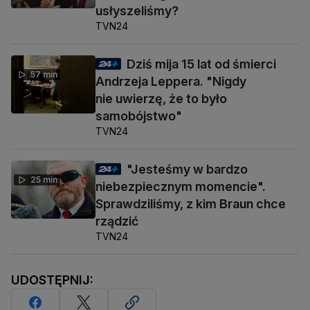
usłyszeliśmy?
TVN24
Dziś mija 15 lat od śmierci
57 min
Andrzeja Leppera. "Nigdy
nie uwierzę, że to było
samobójstwo"
TVN24
"Jesteśmy w bardzo
25 min
niebezpiecznym momencie".
Sprawdziliśmy, z kim Braun chce
rządzić
TVN24
UDOSTĘPNIJ: