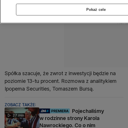
Pokaż cele
Spółka szacuje, że zwrot z inwestycji będzie na
poziomie 13-tu procent. Rozmowa z analitykiem
Ipopema Securities, Tomaszem Bursą.
ZOBACZ TAKŻE:
Pojechaliśmy
PREMIERA
27 min
w rodzinne strony Karola
Nawrockiego. Co o nim