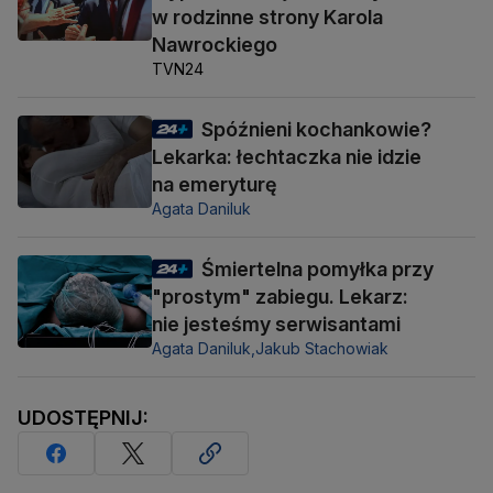
w rodzinne strony Karola
Nawrockiego
TVN24
Spóźnieni kochankowie?
Lekarka: łechtaczka nie idzie
na emeryturę
Agata Daniluk
Śmiertelna pomyłka przy
"prostym" zabiegu. Lekarz:
nie jesteśmy serwisantami
Agata Daniluk,
Jakub Stachowiak
UDOSTĘPNIJ: