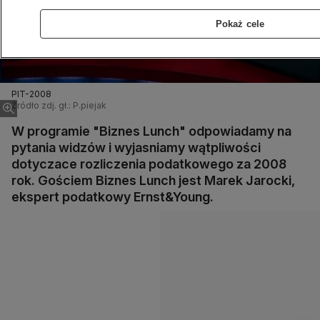
Pokaż cele
PIT-2008
Źródło zdj. gł.: P.piejak
W programie "Biznes Lunch" odpowiadamy na
pytania widzów i wyjasniamy wątpliwości
dotyczace rozliczenia podatkowego za 2008
rok. Gościem Biznes Lunch jest Marek Jarocki,
ekspert podatkowy Ernst&Young.