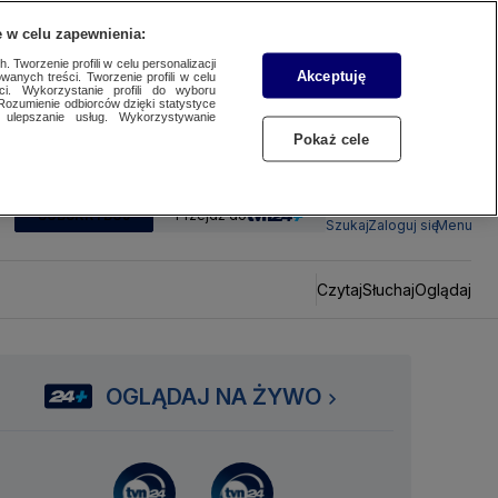
 w celu zapewnienia:
 Tworzenie profili w celu personalizacji
Akceptuję
wanych treści. Tworzenie profili w celu
ci. Wykorzystanie profili do wyboru
Rozumienie odbiorców dzięki statystyce
ulepszanie usług. Wykorzystywanie
Pokaż cele
SUBSKRYBUJ
Przejdź do
Szukaj
Zaloguj się
Menu
Czytaj
Słuchaj
Oglądaj
OGLĄDAJ NA ŻYWO