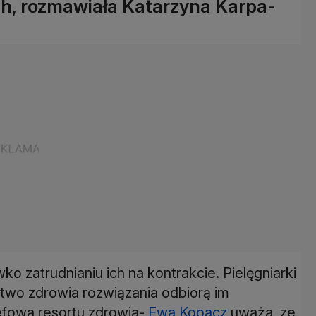
ch, rozmawiała Katarzyna Karpa-
wko zatrudnianiu ich na kontrakcie. Pielęgniarki
two zdrowia rozwiązania odbiorą im
efowa resortu zdrowia-
Ewa Kopacz
uważa, ze