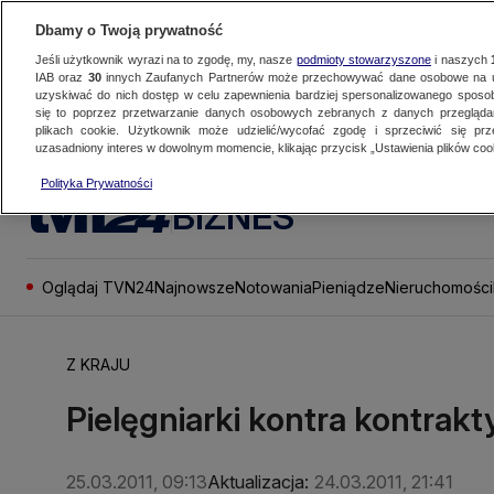
Dbamy o Twoją prywatność
Jeśli użytkownik wyrazi na to zgodę, my, nasze
podmioty stowarzyszone
i naszych
IAB oraz
30
innych Zaufanych Partnerów może przechowywać dane osobowe na ur
uzyskiwać do nich dostęp w celu zapewnienia bardziej spersonalizowanego sposo
się to poprzez przetwarzanie danych osobowych zebranych z danych przegląd
plikach cookie. Użytkownik może udzielić/wycofać zgodę i sprzeciwić się pr
uzasadniony interes w dowolnym momencie, klikając przycisk „Ustawienia plików cook
Polityka Prywatności
BIZNES
Oglądaj TVN24
Najnowsze
Notowania
Pieniądze
Nieruchomości
Z KRAJU
Pielęgniarki kontra kontrakt
25.03.2011, 09:13
Aktualizacja:
24.03.2011, 21:41