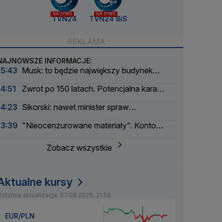
NA ŻYWO
NA ŻYWO
TVN24
TVN24 BiS
NAJNOWSZE INFORMACJE:
15:43
Musk: to będzie największy budynek
świata
14:51
Zwrot po 150 latach. Potencjalna kara
liczona w dziesiątkach tysięcy
14:23
Sikorski: nawet minister spraw
zagranicznych korzysta
13:39
"Nieocenzurowane materiały". Konto
świstaków na OnlyFans
Zobacz wszystkie
Aktualne kursy
statnia aktualizacja: 07.08.2026, 21:58
EUR/PLN