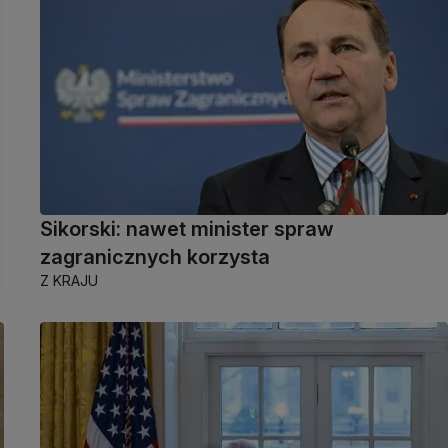
Sikorski: nawet minister spraw
zagranicznych korzysta
Z KRAJU