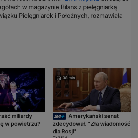
zegółach w magazynie Bilans z pielęgniarką
iązku Pielęgniarek i Położnych, rozmawiała
38 min
raść miliardy
Amerykański senat
się w powietrzu?
zdecydował. "Zła wiadomość
dla Rosji"