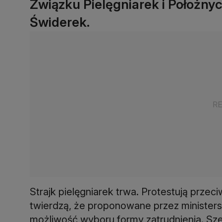
Związku Pielęgniarek i Położny
Świderek.
Strajk pielęgniarek trwa. Protestują przeci
twierdzą, że proponowane przez ministers
możliwość wyboru formy zatrudnienia. Sz