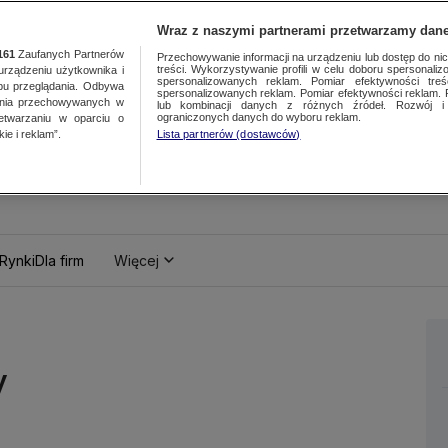
Wraz z naszymi partnerami przetwarzamy dane
161
Zaufanych Partnerów
Przechowywanie informacji na urządzeniu lub dostęp do nich.
treści. Wykorzystywanie profili w celu doboru spersonalizo
ządzeniu użytkownika i
spersonalizowanych reklam. Pomiar efektywności treś
bu przeglądania. Odbywa
spersonalizowanych reklam. Pomiar efektywności reklam. 
ania przechowywanych w
lub kombinacji danych z różnych źródeł. Rozwój i 
ograniczonych danych do wyboru reklam.
zetwarzaniu w oparciu o
ie i reklam”.
Lista partnerów (dostawców)
Rynki
Dla firm
Więcej
y