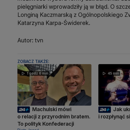
pielęgniarki wprowadziły ją w błąd. O szc
Longiną Kaczmarską z Ogólnopolskiego Zw
Katarzyna Karpa-Świderek.
Autor: tvn
ZOBACZ TAKŻE:
1 godz 6 min
45 min
Machulski mówi
Jak uk
o relacji z przyrodnim bratem.
i rozpłynąć 
To polityk Konfederacji