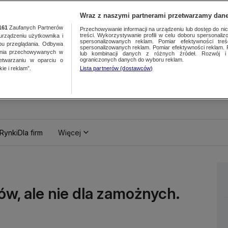
Wraz z naszymi partnerami przetwarzamy dane
161
Zaufanych Partnerów
Przechowywanie informacji na urządzeniu lub dostęp do nich.
treści. Wykorzystywanie profili w celu doboru spersonalizo
ządzeniu użytkownika i
spersonalizowanych reklam. Pomiar efektywności treś
bu przeglądania. Odbywa
spersonalizowanych reklam. Pomiar efektywności reklam. 
ania przechowywanych w
lub kombinacji danych z różnych źródeł. Rozwój i 
ograniczonych danych do wyboru reklam.
zetwarzaniu w oparciu o
ie i reklam”.
Lista partnerów (dostawców)
Rynki
Dla firm
Więcej
ów, ale nie dla zamożnych.