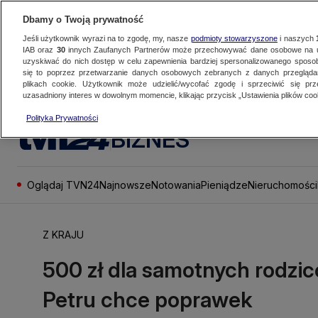
Dbamy o Twoją prywatność
Jeśli użytkownik wyrazi na to zgodę, my, nasze
podmioty stowarzyszone
i naszych
IAB oraz
30
innych Zaufanych Partnerów może przechowywać dane osobowe na ur
uzyskiwać do nich dostęp w celu zapewnienia bardziej spersonalizowanego sposo
się to poprzez przetwarzanie danych osobowych zebranych z danych przegląd
plikach cookie. Użytkownik może udzielić/wycofać zgodę i sprzeciwić się pr
uzasadniony interes w dowolnym momencie, klikając przycisk „Ustawienia plików cook
Polityka Prywatności
BIZNES
Oglądaj TVN24
Najnowsze
Notowania
Pieniądze
Nieruchomości
Z KRAJU
500 zł dla samotnych rodzic
Petru chce poprawek