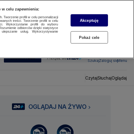
 w celu zapewnienia:
 Tworzenie profili w celu personalizacji
Akceptuję
wanych treści. Tworzenie profili w celu
ci. Wykorzystanie profili do wyboru
Rozumienie odbiorców dzięki statystyce
ulepszanie usług. Wykorzystywanie
Pokaż cele
SUBSKRYBUJ
Przejdź do
Szukaj
Zaloguj się
Menu
Czytaj
Słuchaj
Oglądaj
OGLĄDAJ NA ŻYWO