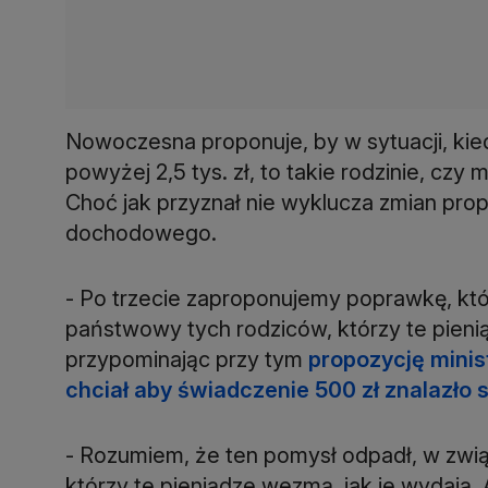
Nowoczesna proponuje, by w sytuacji, kie
powyżej 2,5 tys. zł, to takie rodzinie, czy 
Choć jak przyznał nie wyklucza zmian pr
dochodowego.
- Po trzecie zaproponujemy poprawkę, któ
państwowy tych rodziców, którzy te pienią
przypominając przy tym
propozycję minis
chciał aby świadczenie 500 zł znalazło s
- Rozumiem, że ten pomysł odpadł, w zwią
którzy te pieniądze wezmą, jak je wydają. A