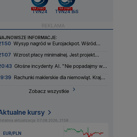
NA ŻYWO
NA ŻYWO
TVN24
TVN24 BiS
NAJNOWSZE INFORMACJE:
21:50
Wysyp nagród w Eurojackpot. Wśród
wygranych Polak
21:07
Wzrost płacy minimalnej. Jest projekt
rządu
20:43
Głośne incydenty AI. "Nie popadajmy w
panikę"
19:39
Rachunki maklerskie dla niemowląt. Kraj
myśli pokoleniowo
Zobacz wszystkie
Aktualne kursy
statnia aktualizacja: 07.08.2026, 21:58
EUR/PLN