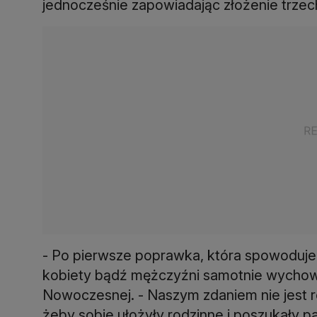
jednocześnie zapowiadając złożenie trze
- Po pierwsze poprawka, która spowoduje
kobiety bądź mężczyźni samotnie wychowuj
Nowoczesnej. - Naszym zdaniem nie jest r
żeby sobie ułożyły rodzinne i poszukały pa