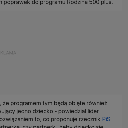
ch poprawek do programu Rodzina 500 plus.
, że programem tym będą objęte również
ący jedno dziecko - powiedział lider
ozwiązaniem to, co proponuje rzecznik
PiS
rtnerka, czy partnerki, żeby dziecko się