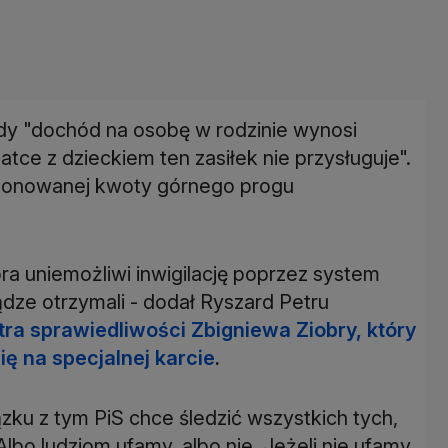
dy "dochód na osobę w rodzinie wynosi
matce z dzieckiem ten zasiłek nie przysługuje".
oponowanej kwoty górnego progu
ra uniemożliwi inwigilację poprzez system
dze otrzymali - dodał Ryszard Petru
tra sprawiedliwości Zbigniewa Ziobry, który
ię na specjalnej karcie
.
zku z tym PiS chce śledzić wszystkich tych,
lbo ludziom ufamy, albo nie. Jeżeli nie ufamy,