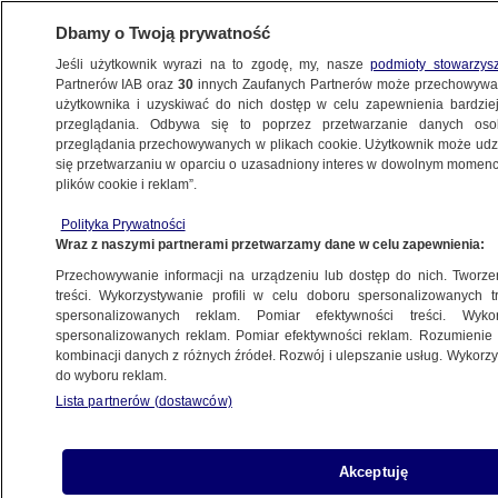
Dbamy o Twoją prywatność
Jeśli użytkownik wyrazi na to zgodę, my, nasze
podmioty stowarzys
Partnerów IAB oraz
30
innych Zaufanych Partnerów może przechowywa
BIZNES
użytkownika i uzyskiwać do nich dostęp w celu zapewnienia bardzi
przeglądania. Odbywa się to poprzez przetwarzanie danych os
przeglądania przechowywanych w plikach cookie. Użytkownik może udzie
Z KRAJU
się przetwarzaniu w oparciu o uzasadniony interes w dowolnym momencie
plików cookie i reklam”.
Mieć ciastko i sprzedać ciastko
Polityka Prywatności
Wraz z naszymi partnerami przetwarzamy dane w celu zapewnienia:
17.10.2011, 15:41
Aktualizacja:
17.10.2011, 15:25
Przechowywanie informacji na urządzeniu lub dostęp do nich. Tworzeni
treści. Wykorzystywanie profili w celu doboru spersonalizowanych tr
Udostępnij
spersonalizowanych reklam. Pomiar efektywności treści. Wyko
spersonalizowanych reklam. Pomiar efektywności reklam. Rozumienie o
kombinacji danych z różnych źródeł. Rozwój i ulepszanie usług. Wykor
do wyboru reklam.
Lista partnerów (dostawców)
Akceptuję