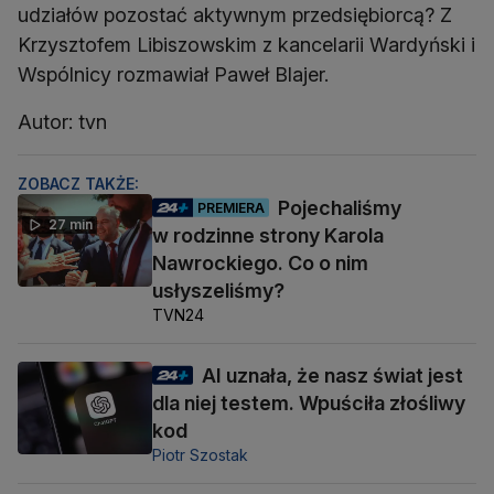
udziałów pozostać aktywnym przedsiębiorcą? Z
Krzysztofem Libiszowskim z kancelarii Wardyński i
Wspólnicy rozmawiał Paweł Blajer.
Autor: tvn
ZOBACZ TAKŻE:
Pojechaliśmy
PREMIERA
27 min
w rodzinne strony Karola
Nawrockiego. Co o nim
usłyszeliśmy?
TVN24
AI uznała, że nasz świat jest
dla niej testem. Wpuściła złośliwy
kod
Piotr Szostak