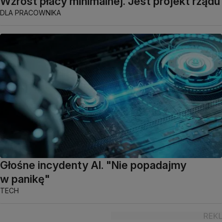
Wzrost płacy minimalnej. Jest projekt rządu
DLA PRACOWNIKA
Głośne incydenty AI. "Nie popadajmy
w panikę"
TECH