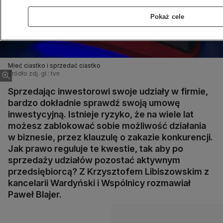
Pokaż cele
Mieć ciastko i sprzedać ciastko
Źródło zdj. gł.: tvn
Sprzedając inwestorowi swoje udziały w firmie,
bardzo dokładnie sprawdź swoją umowę
inwestycyjną. Istnieje ryzyko, że na wiele lat
możesz zablokować sobie możliwość działania
w biznesie, przez klauzulę o zakazie konkurencji.
Jak prawo reguluje te kwestie, tak aby po
sprzedaży udziałów pozostać aktywnym
przedsiębiorcą? Z Krzysztofem Libiszowskim z
kancelarii Wardyński i Wspólnicy rozmawiał
Paweł Blajer.