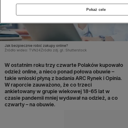
Pokaż cele
Jak bezpiecznie robić zakupy online?
Źródło wideo: TVN24
Źródło zdj. gł.: Shutterstock
W ostatnim roku trzy czwarte Polaków kupowało
odzież online, a nieco ponad połowa obuwie –
takie wnioski płyną z badania ARC Rynek i Opinia.
W raporcie zauważono, że co trzeci
ankietowany w grupie wiekowej 18-65 lat w
czasie pandemii mniej wydawał na odzież, a co
czwarty – na obuwie.