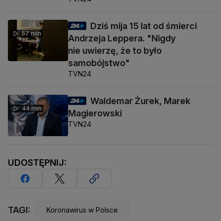
Dziś mija 15 lat od śmierci
57 min
Andrzeja Leppera. "Nigdy
nie uwierzę, że to było
samobójstwo"
TVN24
Waldemar Żurek, Marek
44 min
Magierowski
TVN24
UDOSTĘPNIJ:
TAGI:
Koronawirus w Polsce