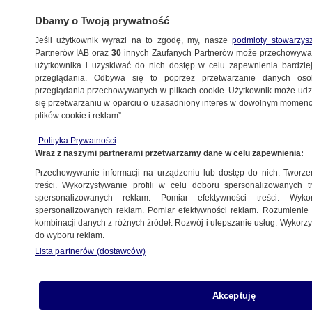
Dbamy o Twoją prywatność
Jeśli użytkownik wyrazi na to zgodę, my, nasze
podmioty stowarzys
Partnerów IAB oraz
30
innych Zaufanych Partnerów może przechowywa
BIZNES
użytkownika i uzyskiwać do nich dostęp w celu zapewnienia bardzi
przeglądania. Odbywa się to poprzez przetwarzanie danych os
przeglądania przechowywanych w plikach cookie. Użytkownik może udzie
Z KRAJU
się przetwarzaniu w oparciu o uzasadniony interes w dowolnym momencie
plików cookie i reklam”.
Galopująca sprzedaż w internecie.
Polityka Prywatności
Najnowsze dane
Wraz z naszymi partnerami przetwarzamy dane w celu zapewnienia:
Przechowywanie informacji na urządzeniu lub dostęp do nich. Tworzeni
11.05.2021, 16:20
treści. Wykorzystywanie profili w celu doboru spersonalizowanych tr
spersonalizowanych reklam. Pomiar efektywności treści. Wyko
spersonalizowanych reklam. Pomiar efektywności reklam. Rozumienie o
Udostępnij
kombinacji danych z różnych źródeł. Rozwój i ulepszanie usług. Wykor
do wyboru reklam.
Lista partnerów (dostawców)
Akceptuję