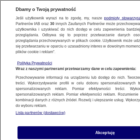
Dbamy o Twoją prywatność
Jeśli użytkownik wyrazi na to zgodę, my, nasze
podmioty stowarzys
Partnerów IAB oraz
30
innych Zaufanych Partnerów może przechowywa
BIZNES
użytkownika i uzyskiwać do nich dostęp w celu zapewnienia bardzi
przeglądania. Odbywa się to poprzez przetwarzanie danych os
przeglądania przechowywanych w plikach cookie. Użytkownik może udzie
Z KRAJU
się przetwarzaniu w oparciu o uzasadniony interes w dowolnym momencie
plików cookie i reklam”.
Kasy dla lekarzy za rok
Polityka Prywatności
Wraz z naszymi partnerami przetwarzamy dane w celu zapewnienia:
14.05.2010, 09:56
Aktualizacja:
14.05.2010, 09:46
Przechowywanie informacji na urządzeniu lub dostęp do nich. Tworzeni
treści. Wykorzystywanie profili w celu doboru spersonalizowanych tr
Udostępnij
spersonalizowanych reklam. Pomiar efektywności treści. Wyko
spersonalizowanych reklam. Pomiar efektywności reklam. Rozumienie o
kombinacji danych z różnych źródeł. Rozwój i ulepszanie usług. Wykor
do wyboru reklam.
Lista partnerów (dostawców)
Akceptuję