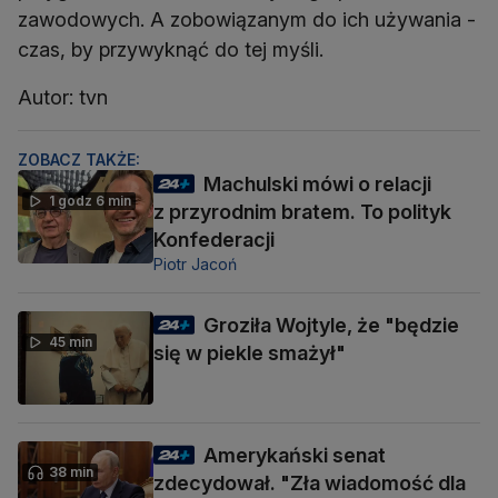
zawodowych. A zobowiązanym do ich używania -
czas, by przywyknąć do tej myśli.
Autor: tvn
ZOBACZ TAKŻE:
Machulski mówi o relacji
1 godz 6 min
z przyrodnim bratem. To polityk
Konfederacji
Piotr Jacoń
Groziła Wojtyle, że "będzie
45 min
się w piekle smażył"
Amerykański senat
38 min
zdecydował. "Zła wiadomość dla