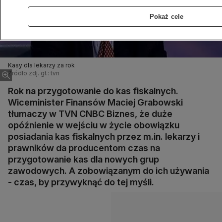
Pokaż cele
Kasy dla lekarzy za rok
Źródło zdj. gł.: tvn
Rok na przygotowanie do kas fiskalnych.
Wiceminister Finansów Maciej Grabowski
tłumaczy w TVN CNBC Biznes, że duże
opóźnienie w wejściu w życie obowiązku
posiadania kas fiskalnych przez m.in. lekarzy i
prawników da producentom czas na
przygotowanie kas dla nowych grup
zawodowych. A zobowiązanym do ich używania
- czas, by przywyknąć do tej myśli.