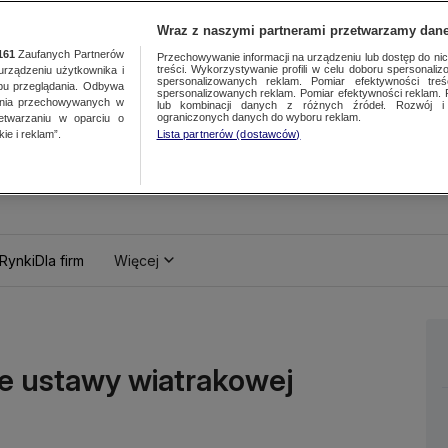
Wraz z naszymi partnerami przetwarzamy dane
161
Zaufanych Partnerów
Przechowywanie informacji na urządzeniu lub dostęp do nich.
treści. Wykorzystywanie profili w celu doboru spersonalizo
ządzeniu użytkownika i
spersonalizowanych reklam. Pomiar efektywności treś
bu przeglądania. Odbywa
spersonalizowanych reklam. Pomiar efektywności reklam. 
ania przechowywanych w
lub kombinacji danych z różnych źródeł. Rozwój i 
ograniczonych danych do wyboru reklam.
zetwarzaniu w oparciu o
ie i reklam”.
Lista partnerów (dostawców)
Rynki
Dla firm
Więcej
ie ustawy wiatrakowej