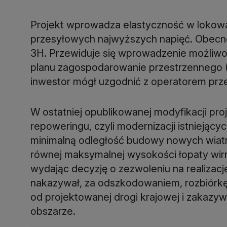
Projekt wprowadza elastyczność w lokowani
przesyłowych najwyższych napięć. Obecne
3H. Przewiduje się wprowadzenie możliwo
planu zagospodarowanie przestrzennego (M
inwestor mógł uzgodnić z operatorem prz
W ostatniej opublikowanej modyfikacji pro
repoweringu, czyli modernizacji istniejąc
minimalną odległość budowy nowych wiatr
równej maksymalnej wysokości łopaty wir
wydając decyzję o zezwoleniu na realizacj
nakazywał, za odszkodowaniem, rozbiórkę 
od projektowanej drogi krajowej i zakaz
obszarze.