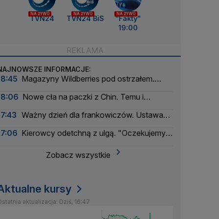
NA ŻYWO
NA ŻYWO
NA ŻYWO
TVN24
TVN24 BiS
"Fakty"
19:00
NAJNOWSZE INFORMACJE:
18:45
Magazyny Wildberries pod ostrzałem.
Firma szuka partnerów
18:06
Nowe cła na paczki z Chin. Temu i
AliExpress mocno w dół
17:43
Ważny dzień dla frankowiczów. Ustawa
weszła w życie
17:06
Kierowcy odetchną z ulgą. "Oczekujemy
obniżek"
Zobacz wszystkie
Aktualne kursy
statnia aktualizacja: Dziś, 16:47