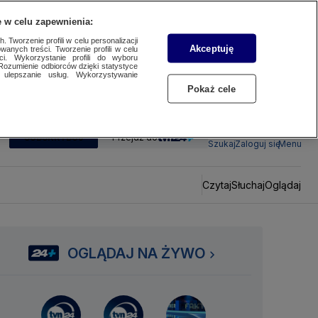
 w celu zapewnienia:
 Tworzenie profili w celu personalizacji
Akceptuję
wanych treści. Tworzenie profili w celu
ci. Wykorzystanie profili do wyboru
Rozumienie odbiorców dzięki statystyce
ulepszanie usług. Wykorzystywanie
Pokaż cele
SUBSKRYBUJ
Przejdź do
Szukaj
Zaloguj się
Menu
Czytaj
Słuchaj
Oglądaj
OGLĄDAJ NA ŻYWO