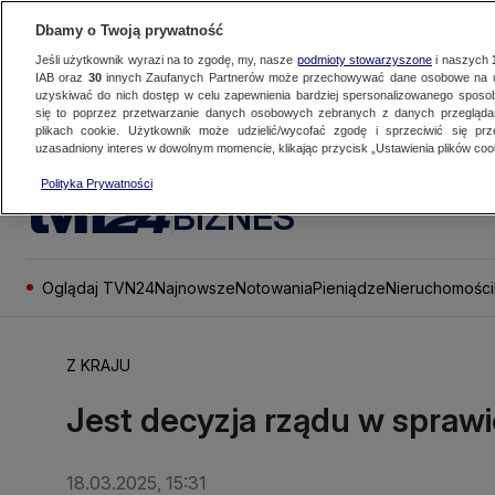
Dbamy o Twoją prywatność
Jeśli użytkownik wyrazi na to zgodę, my, nasze
podmioty stowarzyszone
i naszych
IAB oraz
30
innych Zaufanych Partnerów może przechowywać dane osobowe na ur
uzyskiwać do nich dostęp w celu zapewnienia bardziej spersonalizowanego sposo
się to poprzez przetwarzanie danych osobowych zebranych z danych przegląd
plikach cookie. Użytkownik może udzielić/wycofać zgodę i sprzeciwić się pr
uzasadniony interes w dowolnym momencie, klikając przycisk „Ustawienia plików cook
Polityka Prywatności
BIZNES
Oglądaj TVN24
Najnowsze
Notowania
Pieniądze
Nieruchomości
Z KRAJU
Jest decyzja rządu w spraw
18.03.2025, 15:31