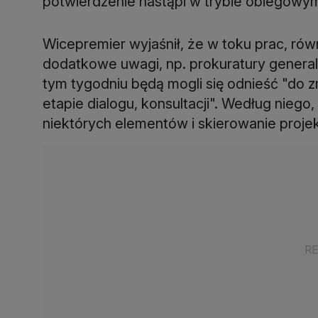
potwierdzenie nastąpi w trybie obiegowym
Wicepremier wyjaśnił, że w toku prac, równ
dodatkowe uwagi, np. prokuratury general
tym tygodniu będą mogli się odnieść "do
etapie dialogu, konsultacji". Według nieg
niektórych elementów i skierowanie proje