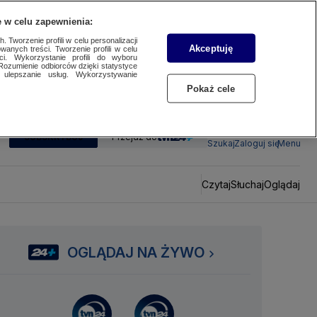
 w celu zapewnienia:
 Tworzenie profili w celu personalizacji
Akceptuję
wanych treści. Tworzenie profili w celu
ci. Wykorzystanie profili do wyboru
Rozumienie odbiorców dzięki statystyce
ulepszanie usług. Wykorzystywanie
Pokaż cele
SUBSKRYBUJ
Przejdź do
Szukaj
Zaloguj się
Menu
Czytaj
Słuchaj
Oglądaj
OGLĄDAJ NA ŻYWO