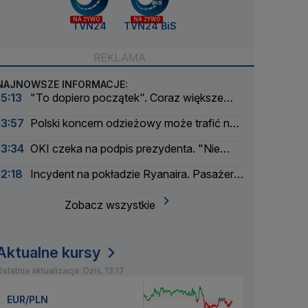
NA ŻYWO
NA ŻYWO
TVN24
TVN24 BiS
NAJNOWSZE INFORMACJE:
15:13
"To dopiero początek". Coraz większe
zagrożenie dla energetyki
13:57
Polski koncern odzieżowy może trafić na
czarną listę w Bangladeszu
13:34
OKI czeka na podpis prezydenta. "Nie
widzę żadnych podstaw do wetowania"
12:18
Incydent na pokładzie Ryanaira. Pasażer
słono zapłaci
Zobacz wszystkie
Aktualne kursy
statnia aktualizacja: Dziś, 13:17
EUR/PLN