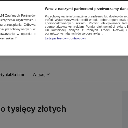
Wraz z naszymi partnerami przetwarzamy dane
161
Zaufanych Partnerów
Przechowywanie informacji na urządzeniu lub dostęp do nich.
treści. Wykorzystywanie profili w celu doboru spersonalizo
ządzeniu użytkownika i
spersonalizowanych reklam. Pomiar efektywności treś
bu przeglądania. Odbywa
spersonalizowanych reklam. Pomiar efektywności reklam. 
ania przechowywanych w
lub kombinacji danych z różnych źródeł. Rozwój i 
ograniczonych danych do wyboru reklam.
zetwarzaniu w oparciu o
ie i reklam”.
Lista partnerów (dostawców)
Rynki
Dla firm
Więcej
o tysięcy złotych