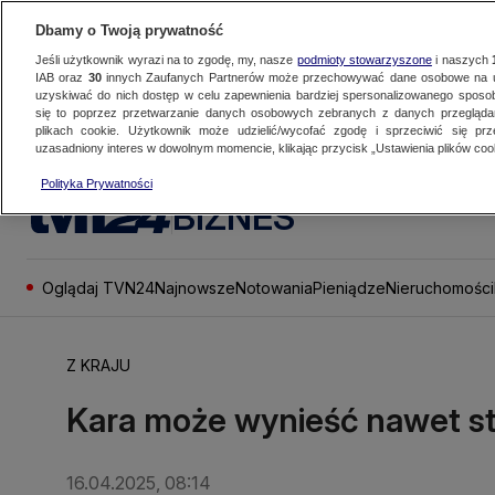
Dbamy o Twoją prywatność
Jeśli użytkownik wyrazi na to zgodę, my, nasze
podmioty stowarzyszone
i naszych
IAB oraz
30
innych Zaufanych Partnerów może przechowywać dane osobowe na ur
uzyskiwać do nich dostęp w celu zapewnienia bardziej spersonalizowanego sposo
się to poprzez przetwarzanie danych osobowych zebranych z danych przegląd
plikach cookie. Użytkownik może udzielić/wycofać zgodę i sprzeciwić się pr
uzasadniony interes w dowolnym momencie, klikając przycisk „Ustawienia plików cook
Polityka Prywatności
BIZNES
Oglądaj TVN24
Najnowsze
Notowania
Pieniądze
Nieruchomości
Z KRAJU
Kara może wynieść nawet st
16.04.2025, 08:14