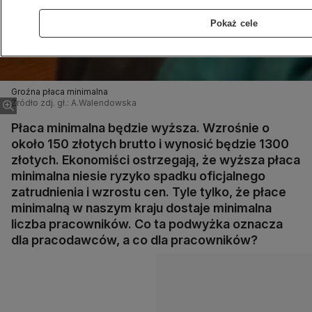
Pokaż cele
Groźna płaca minimalna
Źródło zdj. gł.: A.Walendowska
Płaca minimalna będzie wyższa. Wzrośnie o
około 150 złotych brutto i wynosić będzie 1300
złotych. Ekonomiści ostrzegają, że wyższa płaca
minimalna niesie ryzyko spadku oficjalnego
zatrudnienia i wzrostu cen. Tyle tylko, że płace
minimalną w naszym kraju dostaje minimalna
liczba pracowników. Co ta podwyżka oznacza
dla pracodawców, a co dla pracowników?