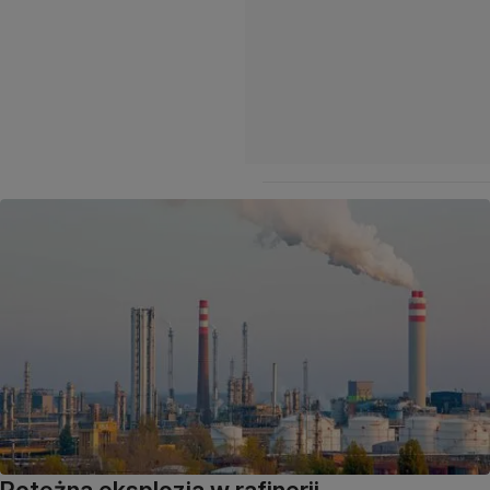
Potężna eksplozja w rafinerii