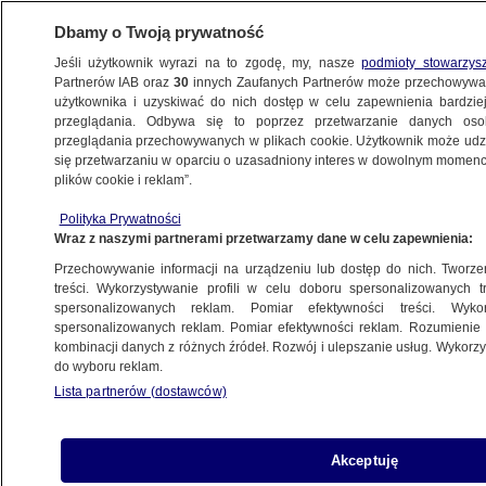
Dbamy o Twoją prywatność
Jeśli użytkownik wyrazi na to zgodę, my, nasze
podmioty stowarzys
Partnerów IAB oraz
30
innych Zaufanych Partnerów może przechowywa
BIZNES
użytkownika i uzyskiwać do nich dostęp w celu zapewnienia bardzi
przeglądania. Odbywa się to poprzez przetwarzanie danych os
przeglądania przechowywanych w plikach cookie. Użytkownik może udzie
Z KRAJU
się przetwarzaniu w oparciu o uzasadniony interes w dowolnym momencie
plików cookie i reklam”.
Groźna płaca minimalna
Polityka Prywatności
Wraz z naszymi partnerami przetwarzamy dane w celu zapewnienia:
16.07.2008, 19:07
Aktualizacja:
16.07.2008, 18:26
Przechowywanie informacji na urządzeniu lub dostęp do nich. Tworzeni
treści. Wykorzystywanie profili w celu doboru spersonalizowanych tr
Udostępnij
spersonalizowanych reklam. Pomiar efektywności treści. Wyko
spersonalizowanych reklam. Pomiar efektywności reklam. Rozumienie o
kombinacji danych z różnych źródeł. Rozwój i ulepszanie usług. Wykor
do wyboru reklam.
Lista partnerów (dostawców)
Akceptuję