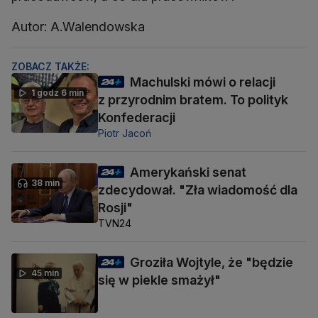
Autor: A.Walendowska
ZOBACZ TAKŻE:
Machulski mówi o relacji
1 godz 6 min
z przyrodnim bratem. To polityk
Konfederacji
Piotr Jacoń
Amerykański senat
38 min
zdecydował. "Zła wiadomość dla
Rosji"
TVN24
Groziła Wojtyle, że "będzie
45 min
się w piekle smażył"