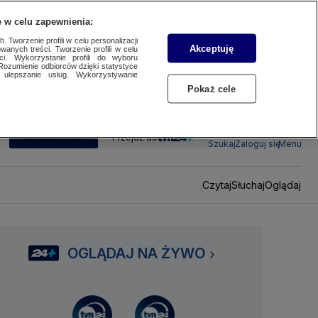
 w celu zapewnienia:
 Tworzenie profili w celu personalizacji
Akceptuję
wanych treści. Tworzenie profili w celu
ci. Wykorzystanie profili do wyboru
Rozumienie odbiorców dzięki statystyce
ulepszanie usług. Wykorzystywanie
Pokaż cele
SUBSKRYBUJ
Przejdź do
Szukaj
Zaloguj się
Menu
Czytaj
Słuchaj
Oglądaj
OGLĄDAJ NA ŻYWO