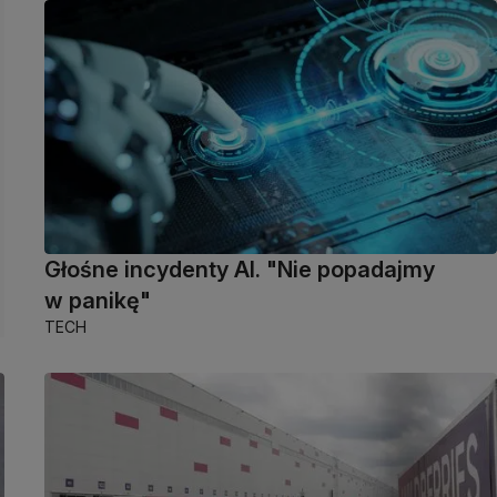
Głośne incydenty AI. "Nie popadajmy
w panikę"
TECH