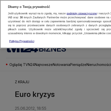
Dbamy o Twoją prywatność
Jeśli użytkownik wyrazi na to zgodę, my, nasze
podmioty stowarzyszone
i naszych
IAB oraz
30
innych Zaufanych Partnerów może przechowywać dane osobowe na ur
uzyskiwać do nich dostęp w celu zapewnienia bardziej spersonalizowanego sposo
się to poprzez przetwarzanie danych osobowych zebranych z danych przegląd
plikach cookie. Użytkownik może udzielić/wycofać zgodę i sprzeciwić się pr
uzasadniony interes w dowolnym momencie, klikając przycisk „Ustawienia plików cook
Polityka Prywatności
BIZNES
Oglądaj TVN24
Najnowsze
Notowania
Pieniądze
Nieruchomości
Z KRAJU
Euro kryzys
25.06.2012, 18:55