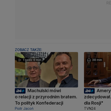
ZOBACZ TAKŻE:
1 godz 6 min
38 min
Machulski mówi
Amery
o relacji z przyrodnim bratem.
zdecydował.
To polityk Konfederacji
dla Rosji"
Piotr Jacoń
TVN24