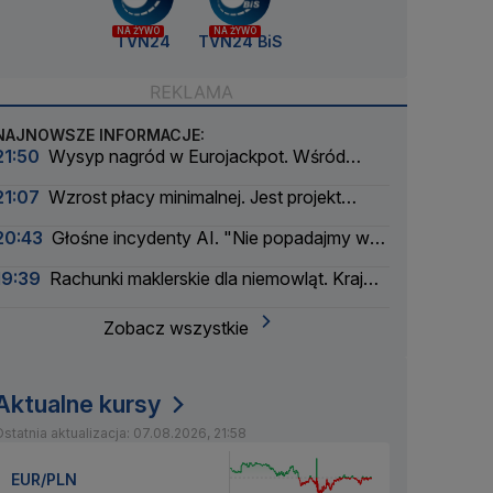
NA ŻYWO
NA ŻYWO
TVN24
TVN24 BiS
NAJNOWSZE INFORMACJE:
21:50
Wysyp nagród w Eurojackpot. Wśród
wygranych Polak
21:07
Wzrost płacy minimalnej. Jest projekt
rządu
20:43
Głośne incydenty AI. "Nie popadajmy w
panikę"
19:39
Rachunki maklerskie dla niemowląt. Kraj
myśli pokoleniowo
Zobacz wszystkie
Aktualne kursy
statnia aktualizacja: 07.08.2026, 21:58
EUR/PLN