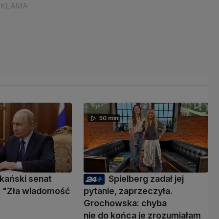
50 min
kański senat
Spielberg zadał jej
 "Zła wiadomość
pytanie, zaprzeczyła.
Grochowska: chyba
nie do końca je zrozumiałam