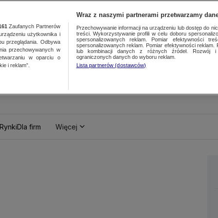
Wraz z naszymi partnerami przetwarzamy dane
161
Zaufanych Partnerów
Przechowywanie informacji na urządzeniu lub dostęp do nich.
treści. Wykorzystywanie profili w celu doboru spersonalizo
ządzeniu użytkownika i
spersonalizowanych reklam. Pomiar efektywności treś
bu przeglądania. Odbywa
spersonalizowanych reklam. Pomiar efektywności reklam. 
ania przechowywanych w
lub kombinacji danych z różnych źródeł. Rozwój i 
ograniczonych danych do wyboru reklam.
zetwarzaniu w oparciu o
ie i reklam”.
Lista partnerów (dostawców)
Rynki
Dla firm
Więcej