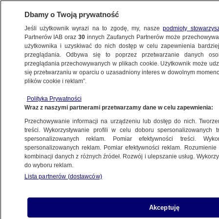
Dbamy o Twoją prywatność
Jeśli użytkownik wyrazi na to zgodę, my, nasze
podmioty stowarzys
Partnerów IAB oraz
30
innych Zaufanych Partnerów może przechowywa
BIZNES
użytkownika i uzyskiwać do nich dostęp w celu zapewnienia bardzi
przeglądania. Odbywa się to poprzez przetwarzanie danych os
przeglądania przechowywanych w plikach cookie. Użytkownik może udzie
Z KRAJU
się przetwarzaniu w oparciu o uzasadniony interes w dowolnym momencie
plików cookie i reklam”.
Drogie wakacje
Polityka Prywatności
Wraz z naszymi partnerami przetwarzamy dane w celu zapewnienia:
21.05.2008, 00:00
Aktualizacja:
20.05.2008, 20:00
Przechowywanie informacji na urządzeniu lub dostęp do nich. Tworzeni
treści. Wykorzystywanie profili w celu doboru spersonalizowanych tr
Udostępnij
spersonalizowanych reklam. Pomiar efektywności treści. Wyko
spersonalizowanych reklam. Pomiar efektywności reklam. Rozumienie o
kombinacji danych z różnych źródeł. Rozwój i ulepszanie usług. Wykor
do wyboru reklam.
Lista partnerów (dostawców)
Akceptuję