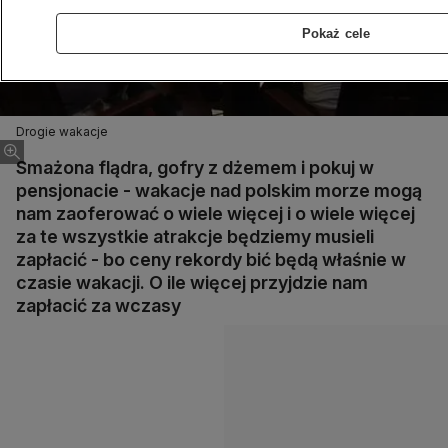
Pokaż cele
Drogie wakacje
Smażona flądra, gofry z dżemem i pokuj w
pensjonacie - wakacje nad polskim morze mogą
nam zaoferować o wiele więcej i o wiele więcej
za te wszystkie atrakcje będziemy musieli
zapłacić - bo ceny rekordy bić będą właśnie w
czasie wakacji. O ile więcej przyjdzie nam
zapłacić za wczasy