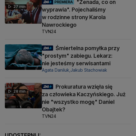
"Żenada, co on
PREMIERA
27 min
wyprawia". Pojechaliśmy
w rodzinne strony Karola
Nawrockiego
TVN24
Śmiertelna pomyłka przy
"prostym" zabiegu. Lekarz:
nie jesteśmy serwisantami
Agata Daniluk,
Jakub Stachowiak
Prokuratura wzięła się
28 min
za człowieka Kaczyńskiego. Już
nie "wszystko mogę" Daniel
Obajtek?
TVN24
UDOSTĘPNIJ: