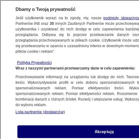
Dbamy o Twoją prywatność
Jeśli użytkownik wyrazi na to zgodę, my, nasze
podmioty stowarzys
Partnerów IAB oraz
30
innych Zaufanych Partnerów może przechowywa
BIZNES
użytkownika i uzyskiwać do nich dostęp w celu zapewnienia bardzi
przeglądania. Odbywa się to poprzez przetwarzanie danych os
przeglądania przechowywanych w plikach cookie. Użytkownik może udzie
Z KRAJU
się przetwarzaniu w oparciu o uzasadniony interes w dowolnym momencie
plików cookie i reklam”.
Centrum Wyników - Krakchemia
Polityka Prywatności
Wraz z naszymi partnerami przetwarzamy dane w celu zapewnienia:
12.11.2012, 13:32
Przechowywanie informacji na urządzeniu lub dostęp do nich. Tworzeni
treści. Wykorzystywanie profili w celu doboru spersonalizowanych tr
Udostępnij
spersonalizowanych reklam. Pomiar efektywności treści. Wyko
spersonalizowanych reklam. Pomiar efektywności reklam. Rozumienie o
kombinacji danych z różnych źródeł. Rozwój i ulepszanie usług. Wykor
do wyboru reklam.
Lista partnerów (dostawców)
Akceptuję