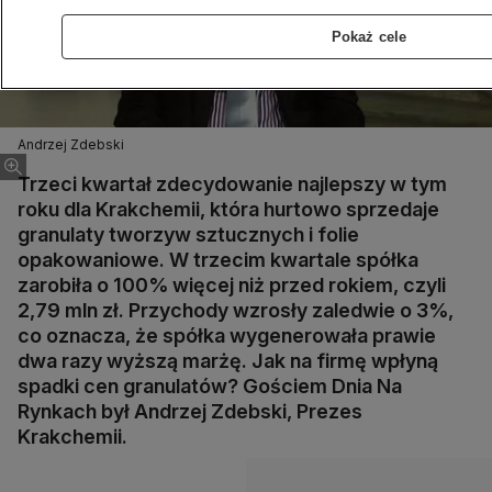
Pokaż cele
Andrzej Zdebski
Trzeci kwartał zdecydowanie najlepszy w tym
roku dla Krakchemii, która hurtowo sprzedaje
granulaty tworzyw sztucznych i folie
opakowaniowe. W trzecim kwartale spółka
zarobiła o 100% więcej niż przed rokiem, czyli
2,79 mln zł. Przychody wzrosły zaledwie o 3%,
co oznacza, że spółka wygenerowała prawie
dwa razy wyższą marżę. Jak na firmę wpłyną
spadki cen granulatów? Gościem Dnia Na
Rynkach był Andrzej Zdebski, Prezes
Krakchemii.