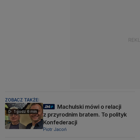
ZOBACZ TAKŻE:
Machulski mówi o relacji
1 godz 6 min
z przyrodnim bratem. To polityk
Konfederacji
Piotr Jacoń