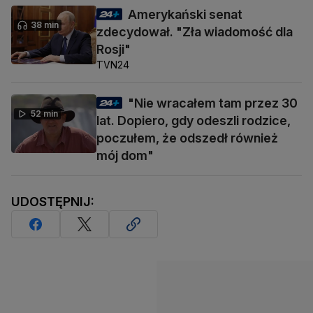
Amerykański senat
38 min
zdecydował. "Zła wiadomość dla
Rosji"
TVN24
"Nie wracałem tam przez 30
52 min
lat. Dopiero, gdy odeszli rodzice,
poczułem, że odszedł również
mój dom"
UDOSTĘPNIJ: