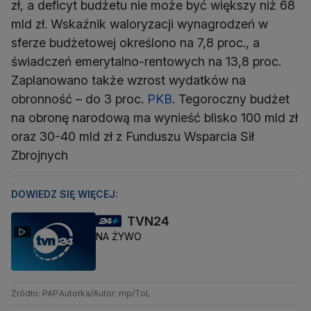
zł, a deficyt budżetu nie może być większy niż 68
mld zł. Wskaźnik waloryzacji wynagrodzeń w
sferze budżetowej określono na 7,8 proc., a
świadczeń emerytalno-rentowych na 13,8 proc.
Zaplanowano także wzrost wydatków na
obronność – do 3 proc.
PKB
. Tegoroczny budżet
na obronę narodową ma wynieść blisko 100 mld zł
oraz 30-40 mld zł z Funduszu Wsparcia Sił
Zbrojnych
DOWIEDZ SIĘ WIĘCEJ:
TVN24
NA ŻYWO
Źródło: PAP
Autorka/Autor: mp/ToL