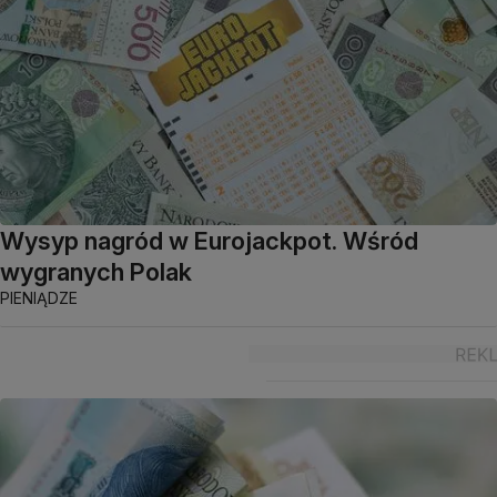
Wysyp nagród w Eurojackpot. Wśród
wygranych Polak
PIENIĄDZE