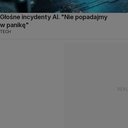
Głośne incydenty AI. "Nie popadajmy
w panikę"
TECH