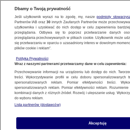
Dbamy o Twoją prywatność
Jeśli użytkownik wyrazi na to zgodę, my, nasze
podmioty stowarzys
Partnerów IAB oraz
30
innych Zaufanych Partnerów może przechowywa
BIZNES
użytkownika i uzyskiwać do nich dostęp w celu zapewnienia bardzi
przeglądania. Odbywa się to poprzez przetwarzanie danych os
przeglądania przechowywanych w plikach cookie. Użytkownik może udzie
Z KRAJU
się przetwarzaniu w oparciu o uzasadniony interes w dowolnym momencie
plików cookie i reklam”.
Senat poprawia budżet. Nie chce miliardów
Polityka Prywatności
dla rządowych mediów
Wraz z naszymi partnerami przetwarzamy dane w celu zapewnienia:
Przechowywanie informacji na urządzeniu lub dostęp do nich. Tworzeni
12.01.2023, 18:09
treści. Wykorzystywanie profili w celu doboru spersonalizowanych tr
spersonalizowanych reklam. Pomiar efektywności treści. Wyko
spersonalizowanych reklam. Pomiar efektywności reklam. Rozumienie o
Udostępnij
kombinacji danych z różnych źródeł. Rozwój i ulepszanie usług. Wykor
do wyboru reklam.
Lista partnerów (dostawców)
Akceptuję