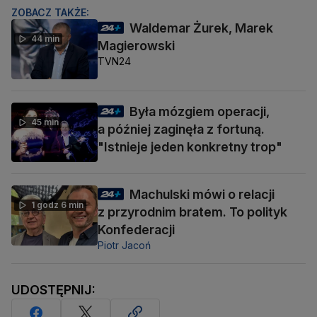
ZOBACZ TAKŻE:
Waldemar Żurek, Marek
44 min
Magierowski
TVN24
Była mózgiem operacji,
45 min
a później zaginęła z fortuną.
"Istnieje jeden konkretny trop"
Machulski mówi o relacji
1 godz 6 min
z przyrodnim bratem. To polityk
Konfederacji
Piotr Jacoń
UDOSTĘPNIJ: