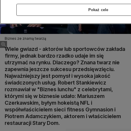
Pokaż cele
Biznes ze znamą twarzą
Wiele gwiazd - aktorów lub sportowców zakłada
firmy, jednak bardzo rzadko udaje im się
utrzymać na rynku. Dlaczego? Znana twarz nie
zapewnia jeszcze sukcesu przedsięwzięciu.
Najważniejszy jest pomysł i wysoka jakość
świadczonych usług. Robert Stankiewicz
rozmawiał w "Biznes lunchu" z celebrytami,
którymi się w biznesie udało: Mariuszem
Czerkawskim, byłym hokeistą NFL i
współwłaścicielem sieci fitness Gymnasion i
Piotrem Adamczykiem, aktorem i właścicielem
restauracji Stary Dom.