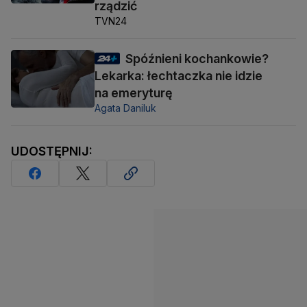
rządzić
TVN24
Spóźnieni kochankowie?
Lekarka: łechtaczka nie idzie
na emeryturę
Agata Daniluk
UDOSTĘPNIJ: