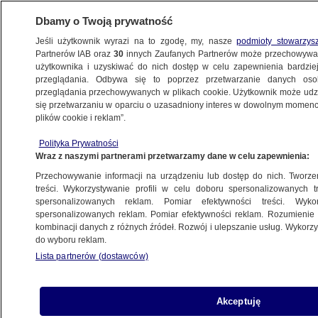
Dbamy o Twoją prywatność
Jeśli użytkownik wyrazi na to zgodę, my, nasze
podmioty stowarzys
Partnerów IAB oraz
30
innych Zaufanych Partnerów może przechowywa
BIZNES
użytkownika i uzyskiwać do nich dostęp w celu zapewnienia bardzi
przeglądania. Odbywa się to poprzez przetwarzanie danych os
przeglądania przechowywanych w plikach cookie. Użytkownik może udzie
Z KRAJU
się przetwarzaniu w oparciu o uzasadniony interes w dowolnym momencie
plików cookie i reklam”.
Biznes ze znamą twarzą
Polityka Prywatności
Wraz z naszymi partnerami przetwarzamy dane w celu zapewnienia:
7.10.2009, 22:33
Aktualizacja:
7.10.2009, 15:04
Przechowywanie informacji na urządzeniu lub dostęp do nich. Tworzeni
treści. Wykorzystywanie profili w celu doboru spersonalizowanych tr
Udostępnij
spersonalizowanych reklam. Pomiar efektywności treści. Wyko
spersonalizowanych reklam. Pomiar efektywności reklam. Rozumienie o
kombinacji danych z różnych źródeł. Rozwój i ulepszanie usług. Wykor
do wyboru reklam.
Lista partnerów (dostawców)
Akceptuję