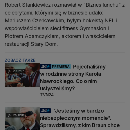
Robert Stankiewicz rozmawiał w "Biznes lunchu" z
celebrytami, którymi się w biznesie udało:
Mariuszem Czerkawskim, byłym hokeistą NFL i
współwłaścicielem sieci fitness Gymnasion i
Piotrem Adamczykiem, aktorem i właścicielem
restauracji Stary Dom.
ZOBACZ TAKŻE:
Pojechaliśmy
PREMIERA
27 min
w rodzinne strony Karola
Nawrockiego. Co o nim
usłyszeliśmy?
TVN24
"Jesteśmy w bardzo
25 min
niebezpiecznym momencie".
Sprawdziliśmy, z kim Braun chce