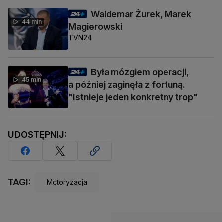
Waldemar Żurek, Marek
44 min
Magierowski
TVN24
Była mózgiem operacji,
45 min
a później zaginęła z fortuną.
"Istnieje jeden konkretny trop"
UDOSTĘPNIJ:
TAGI:
Motoryzacja