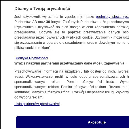
Dbamy o Twoją prywatność
Jeśli użytkownik wyrazi na to zgodę, my, nasze
podmioty stowarzys
Partnerów IAB oraz
30
innych Zaufanych Partnerów może przechowywa
BIZNES
użytkownika i uzyskiwać do nich dostęp w celu zapewnienia bardzi
przeglądania. Odbywa się to poprzez przetwarzanie danych os
przeglądania przechowywanych w plikach cookie. Użytkownik może udzie
Z KRAJU
się przetwarzaniu w oparciu o uzasadniony interes w dowolnym momencie
plików cookie i reklam”.
Wysokie kary za nieprzerejestrowanie
Polityka Prywatności
samochodu. Szykują się zmiany dla
Wraz z naszymi partnerami przetwarzamy dane w celu zapewnienia:
kierowców
Przechowywanie informacji na urządzeniu lub dostęp do nich. Tworzeni
treści. Wykorzystywanie profili w celu doboru spersonalizowanych tr
27.06.2019, 11:00
spersonalizowanych reklam. Pomiar efektywności treści. Wyko
spersonalizowanych reklam. Pomiar efektywności reklam. Rozumienie o
kombinacji danych z różnych źródeł. Rozwój i ulepszanie usług. Wykor
Udostępnij
do wyboru reklam.
Lista partnerów (dostawców)
Akceptuję