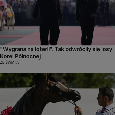
"Wygrana na loterii". Tak odwróciły się losy
Korei Północnej
ZE ŚWIATA