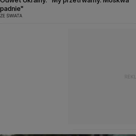
Odwet Ukrainy. "My przetrwamy. Moskwa
padnie"
ZE ŚWIATA