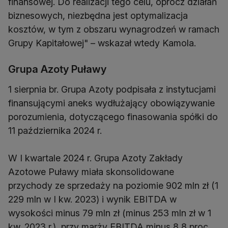
finansowej. Do realizacji tego celu, oprócz działań
biznesowych, niezbędna jest optymalizacja
kosztów, w tym z obszaru wynagrodzeń w ramach
Grupy Kapitałowej" – wskazał wtedy Kamola.
Grupa Azoty Puławy
1 sierpnia br. Grupa Azoty podpisała z instytucjami
finansującymi aneks wydłużający obowiązywanie
porozumienia, dotyczącego finasowania spółki do
11 października 2024 r.
W I kwartale 2024 r. Grupa Azoty Zakłady
Azotowe Puławy miała skonsolidowane
przychody ze sprzedaży na poziomie 902 mln zł (1
229 mln w I kw. 2023) i wynik EBITDA w
wysokości minus 79 mln zł (minus 253 mln zł w 1
kw. 2023 r.), przy marży EBITDA minus 8,8 proc.