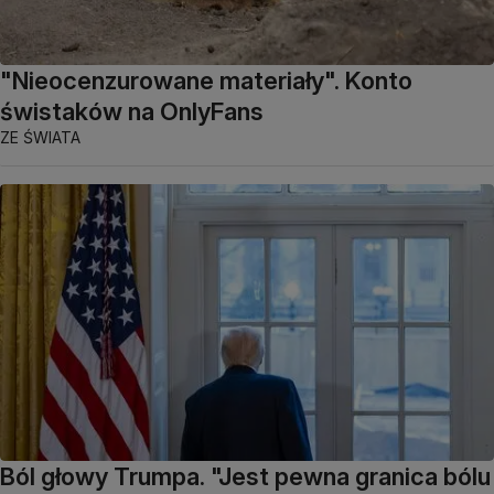
"Nieocenzurowane materiały". Konto
świstaków na OnlyFans
ZE ŚWIATA
Ból głowy Trumpa. "Jest pewna granica bólu