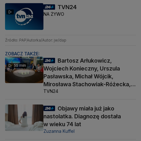
TVN24
NA ŻYWO
Źródło: PAP
Autorka/Autor: jw/dap
ZOBACZ TAKŻE:
Bartosz Arłukowicz,
55 min
Wojciech Konieczny, Urszula
Pasławska, Michał Wójcik,
Mirosława Stachowiak-Różecka,
TVN24
Barbara Socha
Objawy miała już jako
nastolatka. Diagnozę dostała
w wieku 74 lat
Zuzanna Kuffel