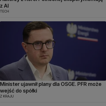
z AI
TECH
Minister ujawnił plany dla OSGE. PFR może
wejść do spółki
Z KRAJU