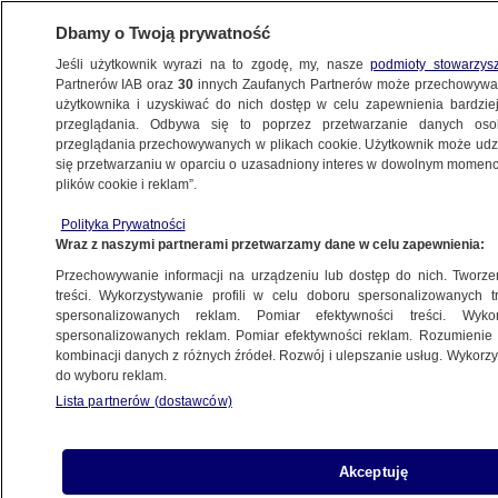
Dbamy o Twoją prywatność
Jeśli użytkownik wyrazi na to zgodę, my, nasze
podmioty stowarzys
Partnerów IAB oraz
30
innych Zaufanych Partnerów może przechowywa
BIZNES
użytkownika i uzyskiwać do nich dostęp w celu zapewnienia bardzi
przeglądania. Odbywa się to poprzez przetwarzanie danych os
przeglądania przechowywanych w plikach cookie. Użytkownik może udzie
Z KRAJU
się przetwarzaniu w oparciu o uzasadniony interes w dowolnym momencie
plików cookie i reklam”.
Apel do premiera o "natychmiastową
Polityka Prywatności
interwencję"
Wraz z naszymi partnerami przetwarzamy dane w celu zapewnienia:
Przechowywanie informacji na urządzeniu lub dostęp do nich. Tworzeni
8.09.2024, 08:43
treści. Wykorzystywanie profili w celu doboru spersonalizowanych tr
spersonalizowanych reklam. Pomiar efektywności treści. Wyko
spersonalizowanych reklam. Pomiar efektywności reklam. Rozumienie o
Udostępnij
kombinacji danych z różnych źródeł. Rozwój i ulepszanie usług. Wykor
do wyboru reklam.
Lista partnerów (dostawców)
Akceptuję