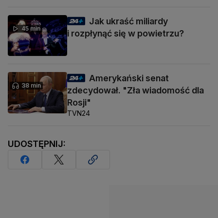
Jak ukraść miliardy
45 min
i rozpłynąć się w powietrzu?
Amerykański senat
38 min
zdecydował. "Zła wiadomość dla
Rosji"
TVN24
UDOSTĘPNIJ: