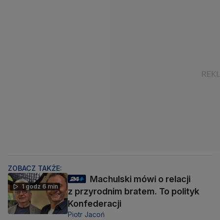
ZOBACZ TAKŻE:
Machulski mówi o relacji
1 godz 6 min
z przyrodnim bratem. To polityk
Konfederacji
Piotr Jacoń