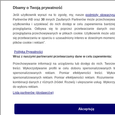
Dbamy o Twoją prywatność
Jeśli użytkownik wyrazi na to zgodę, my, nasze
podmioty stowarzys
Partnerów IAB oraz
30
innych Zaufanych Partnerów może przechowywa
BIZNES
użytkownika i uzyskiwać do nich dostęp w celu zapewnienia bardzi
przeglądania. Odbywa się to poprzez przetwarzanie danych os
przeglądania przechowywanych w plikach cookie. Użytkownik może udzie
Z KRAJU
się przetwarzaniu w oparciu o uzasadniony interes w dowolnym momencie
plików cookie i reklam”.
Analitycznie o PEP
Polityka Prywatności
Wraz z naszymi partnerami przetwarzamy dane w celu zapewnienia:
19.09.2012, 17:53
Przechowywanie informacji na urządzeniu lub dostęp do nich. Tworzeni
treści. Wykorzystywanie profili w celu doboru spersonalizowanych tr
Udostępnij
spersonalizowanych reklam. Pomiar efektywności treści. Wyko
spersonalizowanych reklam. Pomiar efektywności reklam. Rozumienie o
kombinacji danych z różnych źródeł. Rozwój i ulepszanie usług. Wykor
do wyboru reklam.
Lista partnerów (dostawców)
Akceptuję