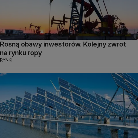
Rosną obawy inwestorów. Kolejny zwrot
na rynku ropy
RYNKI