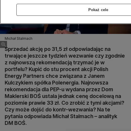
Pokaż cele
Michał Stalmach
Sprzedać akcję po 31,5 zł odpowiadając na
trwające jeszcze tydzień wezwanie czy zgodnie
z najnowszą rekomendacją trzymać je w
portfelu? Kupić do stu procent akcji Polish
Energy Partners chce związana z Janem
Kulczykiem spółka Polenergia. Najnowsza
rekomendacja dla PEP-u wydana przez Dom
Maklerski BOŚ ustala jednak cenę docelową na
poziomie prawie 33 zł. Co zrobić z tymi akcjami?
Czy może dojść do kontr-wezwania? Na te
pytania odpowiada Michał Stalmach – analityk
DM BOŚ.