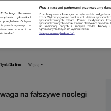
Wraz z naszymi partnerami przetwarzamy dane
161
Zaufanych Partnerów
Przechowywanie informacji na urządzeniu lub dostęp do nich.
treści. Wykorzystywanie profili w celu doboru spersonalizo
ządzeniu użytkownika i
spersonalizowanych reklam. Pomiar efektywności treś
bu przeglądania. Odbywa
spersonalizowanych reklam. Pomiar efektywności reklam. 
ania przechowywanych w
lub kombinacji danych z różnych źródeł. Rozwój i 
ograniczonych danych do wyboru reklam.
zetwarzaniu w oparciu o
ie i reklam”.
Lista partnerów (dostawców)
Rynki
Dla firm
Więcej
Uwaga na fałszywe noclegi