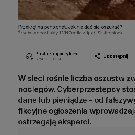
Przekręt na pensjonat. Jak nie dać się oszukać?
Źródło wideo: Fakty TVN
Źródło zdj. gł.: Shutterstock
Posłuchaj artykułu
Udostępnij
Czyta lektor AI
W sieci rośnie liczba oszustw 
noclegów. Cyberprzestępcy stos
dane lub pieniądze - od fałszy
fikcyjne ogłoszenia wprowadza
ostrzegają eksperci.