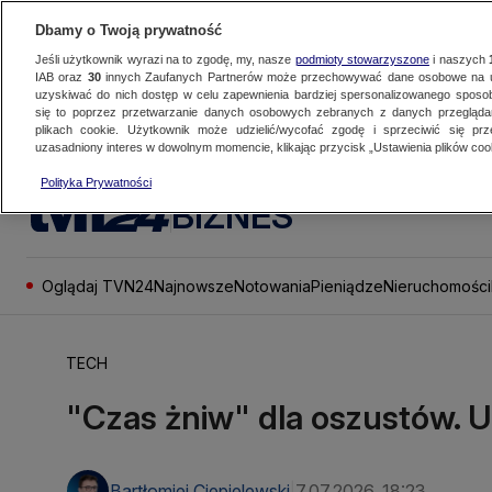
Dbamy o Twoją prywatność
Jeśli użytkownik wyrazi na to zgodę, my, nasze
podmioty stowarzyszone
i naszych
IAB oraz
30
innych Zaufanych Partnerów może przechowywać dane osobowe na ur
uzyskiwać do nich dostęp w celu zapewnienia bardziej spersonalizowanego sposo
się to poprzez przetwarzanie danych osobowych zebranych z danych przegląd
plikach cookie. Użytkownik może udzielić/wycofać zgodę i sprzeciwić się pr
uzasadniony interes w dowolnym momencie, klikając przycisk „Ustawienia plików cook
Polityka Prywatności
BIZNES
Oglądaj TVN24
Najnowsze
Notowania
Pieniądze
Nieruchomości
TECH
"Czas żniw" dla oszustów. 
Bartłomiej Ciepielewski
7.07.2026, 18:23
|