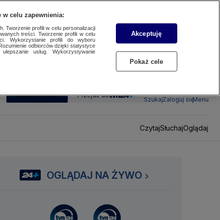
 w celu zapewnienia:
 Tworzenie profili w celu personalizacji
Akceptuję
wanych treści. Tworzenie profili w celu
ci. Wykorzystanie profili do wyboru
Rozumienie odbiorców dzięki statystyce
ulepszanie usług. Wykorzystywanie
Pokaż cele
SUBSKRYBUJ
Przejdź do
Szukaj
Zaloguj się
Menu
Czytaj
Słuchaj
Oglądaj
OGLĄDAJ NA ŻYWO