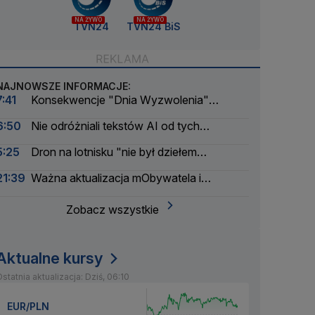
NA ŻYWO
NA ŻYWO
TVN24
TVN24 BiS
NAJNOWSZE INFORMACJE:
7:41
Konsekwencje "Dnia Wyzwolenia"
Trumpa. Zwrócili 100 miliardów
6:50
Nie odróżniali tekstów AI od tych
napisanych przez ludzi. Wyniki nowego badania
5:25
Dron na lotnisku "nie był dziełem
amatorów". Pierwsze ustalenia
21:39
Ważna aktualizacja mObywatela i
problemy. Zgłoszenia użytkowników
Zobacz wszystkie
Aktualne kursy
statnia aktualizacja: Dziś, 06:10
EUR/PLN