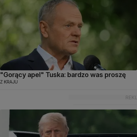
"Gorący apel" Tuska: bardzo was proszę
Z KRAJU