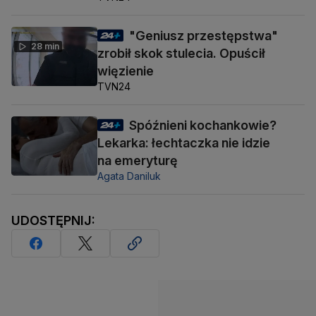
"Geniusz przestępstwa"
28 min
zrobił skok stulecia. Opuścił
więzienie
TVN24
Spóźnieni kochankowie?
Lekarka: łechtaczka nie idzie
na emeryturę
Agata Daniluk
UDOSTĘPNIJ: