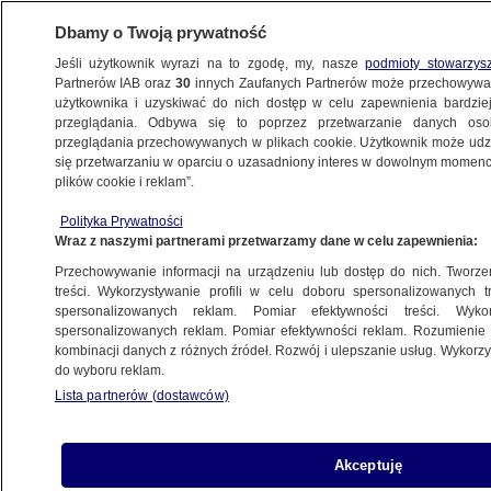
Dbamy o Twoją prywatność
Jeśli użytkownik wyrazi na to zgodę, my, nasze
podmioty stowarzys
Partnerów IAB oraz
30
innych Zaufanych Partnerów może przechowywa
BIZNES
użytkownika i uzyskiwać do nich dostęp w celu zapewnienia bardzi
przeglądania. Odbywa się to poprzez przetwarzanie danych os
przeglądania przechowywanych w plikach cookie. Użytkownik może udzie
TECH
się przetwarzaniu w oparciu o uzasadniony interes w dowolnym momencie
plików cookie i reklam”.
Google pomoże znaleźć ofiarodawców
Polityka Prywatności
i wolontariuszy. Gigant udostępnia nowe
Wraz z naszymi partnerami przetwarzamy dane w celu zapewnienia:
funkcje w Polsce
Przechowywanie informacji na urządzeniu lub dostęp do nich. Tworzeni
treści. Wykorzystywanie profili w celu doboru spersonalizowanych tr
22.02.2015, 09:31
spersonalizowanych reklam. Pomiar efektywności treści. Wyko
spersonalizowanych reklam. Pomiar efektywności reklam. Rozumienie o
kombinacji danych z różnych źródeł. Rozwój i ulepszanie usług. Wykor
Udostępnij
do wyboru reklam.
Lista partnerów (dostawców)
Akceptuję