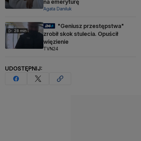
na emeryturę
Agata Daniluk
"Geniusz przestępstwa"
28 min
zrobił skok stulecia. Opuścił
więzienie
TVN24
UDOSTĘPNIJ: