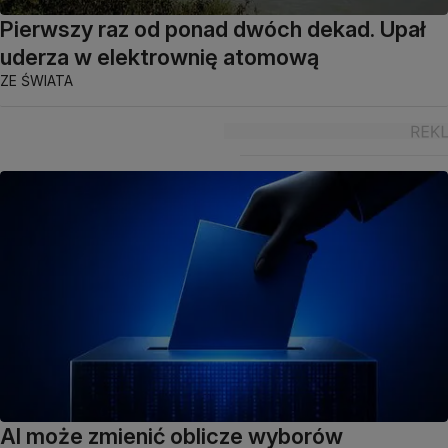
Pierwszy raz od ponad dwóch dekad. Upał
uderza w elektrownię atomową
ZE ŚWIATA
AI może zmienić oblicze wyborów