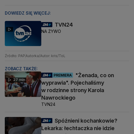
DOWIEDZ SIĘ WIĘCEJ:
TVN24
NA ŻYWO
Źródło: PAP
Autorka/Autor: kris/ToL
ZOBACZ TAKŻE:
"Żenada, co on
PREMIERA
27 min
wyprawia". Pojechaliśmy
w rodzinne strony Karola
Nawrockiego
TVN24
Spóźnieni kochankowie?
Lekarka: łechtaczka nie idzie