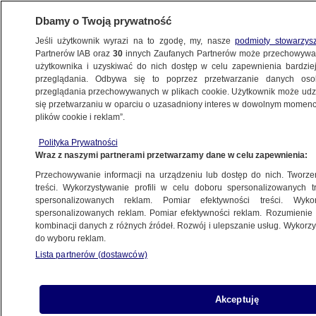
Dbamy o Twoją prywatność
Jeśli użytkownik wyrazi na to zgodę, my, nasze
podmioty stowarzys
Partnerów IAB oraz
30
innych Zaufanych Partnerów może przechowywa
BIZNES
użytkownika i uzyskiwać do nich dostęp w celu zapewnienia bardzi
przeglądania. Odbywa się to poprzez przetwarzanie danych os
przeglądania przechowywanych w plikach cookie. Użytkownik może udzie
TECH
się przetwarzaniu w oparciu o uzasadniony interes w dowolnym momencie
plików cookie i reklam”.
Bluesky zyskuje na popularności. Rośnie
Polityka Prywatności
konkurencja dla X
Wraz z naszymi partnerami przetwarzamy dane w celu zapewnienia:
Przechowywanie informacji na urządzeniu lub dostęp do nich. Tworzeni
15.11.2024, 16:56
treści. Wykorzystywanie profili w celu doboru spersonalizowanych tr
spersonalizowanych reklam. Pomiar efektywności treści. Wyko
spersonalizowanych reklam. Pomiar efektywności reklam. Rozumienie o
Udostępnij
kombinacji danych z różnych źródeł. Rozwój i ulepszanie usług. Wykor
do wyboru reklam.
Lista partnerów (dostawców)
Akceptuję