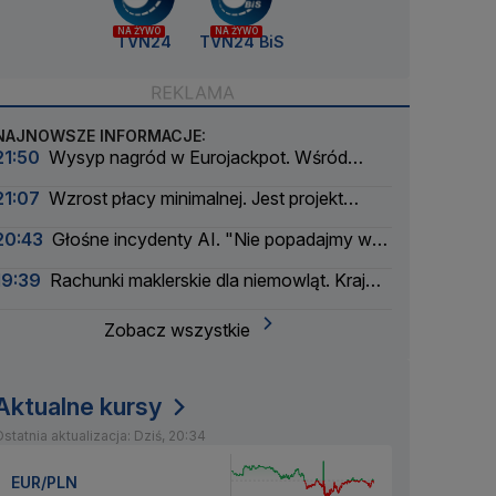
NA ŻYWO
NA ŻYWO
TVN24
TVN24 BiS
NAJNOWSZE INFORMACJE:
21:50
Wysyp nagród w Eurojackpot. Wśród
wygranych Polak
21:07
Wzrost płacy minimalnej. Jest projekt
rządu
20:43
Głośne incydenty AI. "Nie popadajmy w
panikę"
19:39
Rachunki maklerskie dla niemowląt. Kraj
myśli pokoleniowo
Zobacz wszystkie
Aktualne kursy
statnia aktualizacja: Dziś, 20:34
EUR/PLN