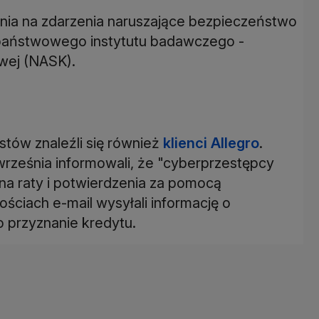
ia na zdarzenia naruszające bezpieczeństwo
h państwowego instytutu badawczego -
wej (NASK).
stów znaleźli się również
klienci Allegro
.
rześnia informowali, że "cyberprzestępcy
na raty i potwierdzenia za pomocą
ściach e-mail wysyłali informację o
o przyznanie kredytu.