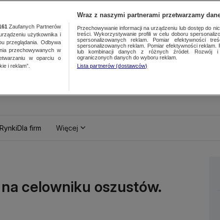
Wraz z naszymi partnerami przetwarzamy dane
161
Zaufanych Partnerów
Przechowywanie informacji na urządzeniu lub dostęp do nich.
treści. Wykorzystywanie profili w celu doboru spersonalizo
ządzeniu użytkownika i
spersonalizowanych reklam. Pomiar efektywności treś
bu przeglądania. Odbywa
spersonalizowanych reklam. Pomiar efektywności reklam. 
ania przechowywanych w
lub kombinacji danych z różnych źródeł. Rozwój i 
ograniczonych danych do wyboru reklam.
zetwarzaniu w oparciu o
ie i reklam”.
Lista partnerów (dostawców)
Rynki
Dla firm
Więcej
y na celowniku oszustów.