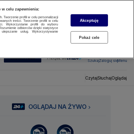
 w celu zapewnienia:
 Tworzenie profili w celu personalizacji
Akceptuję
wanych treści. Tworzenie profili w celu
ci. Wykorzystanie profili do wyboru
Rozumienie odbiorców dzięki statystyce
ulepszanie usług. Wykorzystywanie
Pokaż cele
SUBSKRYBUJ
Przejdź do
Szukaj
Zaloguj się
Menu
Czytaj
Słuchaj
Oglądaj
OGLĄDAJ NA ŻYWO