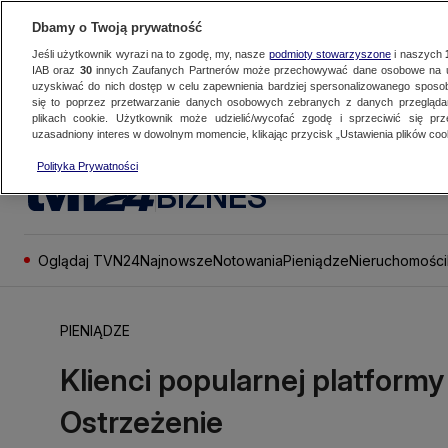
Dbamy o Twoją prywatność
Jeśli użytkownik wyrazi na to zgodę, my, nasze
podmioty stowarzyszone
i naszych
IAB oraz
30
innych Zaufanych Partnerów może przechowywać dane osobowe na ur
uzyskiwać do nich dostęp w celu zapewnienia bardziej spersonalizowanego sposo
się to poprzez przetwarzanie danych osobowych zebranych z danych przegląd
plikach cookie. Użytkownik może udzielić/wycofać zgodę i sprzeciwić się pr
uzasadniony interes w dowolnym momencie, klikając przycisk „Ustawienia plików cook
Polityka Prywatności
BIZNES
Oglądaj TVN24
Najnowsze
Notowania
Pieniądze
Nieruchomości
PIENIĄDZE
Klienci popularnej platform
Ostrzeżenie