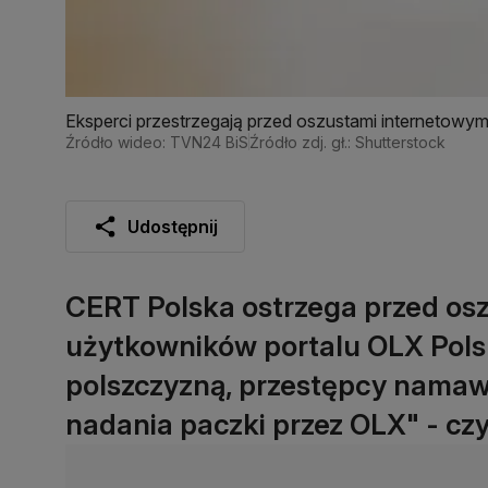
Eksperci przestrzegają przed oszustami internetowym
Źródło wideo: TVN24 BiS
Źródło zdj. gł.: Shutterstock
Udostępnij
CERT Polska ostrzega przed os
użytkowników portalu OLX Polsk
polszczyzną, przestępcy namawi
nadania paczki przez OLX" - cz