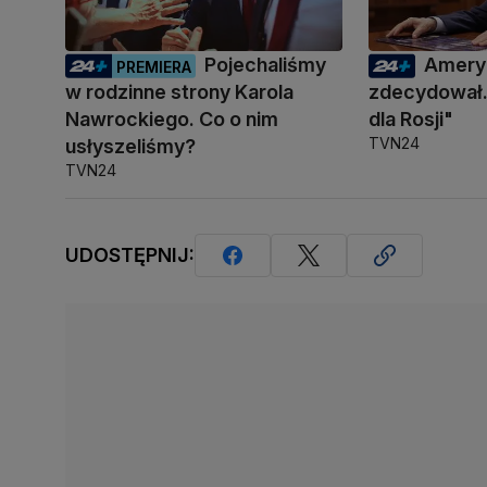
Pojechaliśmy
Amery
PREMIERA
w rodzinne strony Karola
zdecydował.
Nawrockiego. Co o nim
dla Rosji"
TVN24
usłyszeliśmy?
TVN24
UDOSTĘPNIJ: