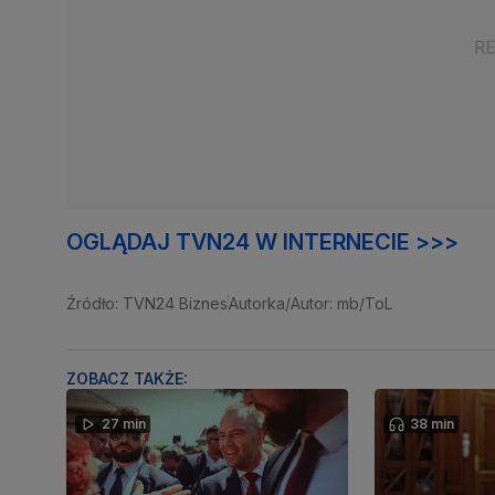
OGLĄDAJ TVN24 W INTERNECIE >>>
Źródło: TVN24 Biznes
Autorka/Autor: mb/ToL
ZOBACZ TAKŻE:
27 min
38 min