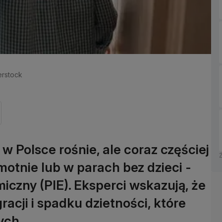
terstock
Polsce rośnie, ale coraz częściej
otnie lub w parach bez dzieci -
iczny (PIE). Eksperci wskazują, że
acji i spadku dzietności, które
ych.