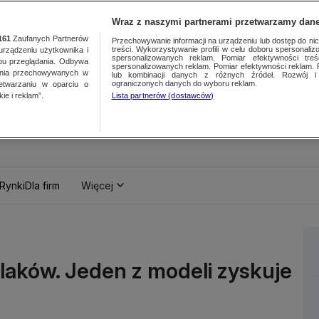
Wraz z naszymi partnerami przetwarzamy dane
161
Zaufanych Partnerów
Przechowywanie informacji na urządzeniu lub dostęp do nich.
treści. Wykorzystywanie profili w celu doboru spersonalizo
ządzeniu użytkownika i
spersonalizowanych reklam. Pomiar efektywności treś
bu przeglądania. Odbywa
spersonalizowanych reklam. Pomiar efektywności reklam. 
ania przechowywanych w
lub kombinacji danych z różnych źródeł. Rozwój i 
ograniczonych danych do wyboru reklam.
zetwarzaniu w oparciu o
ie i reklam”.
Lista partnerów (dostawców)
Rynki
Dla firm
Więcej
laków. Jeden z modeli zyskuje