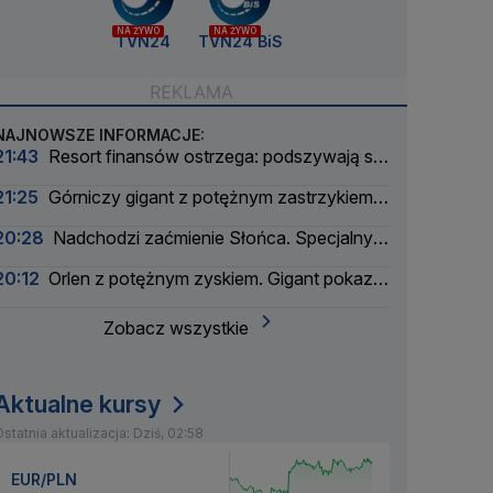
NA ŻYWO
NA ŻYWO
TVN24
TVN24 BiS
NAJNOWSZE INFORMACJE:
21:43
Resort finansów ostrzega: podszywają się
pod skarbówkę
21:25
Górniczy gigant z potężnym zastrzykiem
finansowym. "Może ustabilizować sytuację"
20:28
Nadchodzi zaćmienie Słońca. Specjalny
zespół oceni zagrożenie
20:12
Orlen z potężnym zyskiem. Gigant pokazał
wyniki
Zobacz wszystkie
Aktualne kursy
statnia aktualizacja: Dziś, 02:58
EUR/PLN