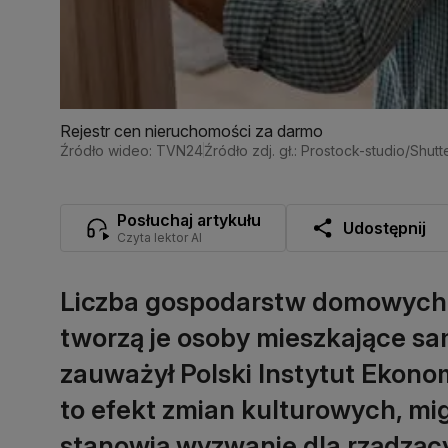
Rejestr cen nieruchomości za darmo
Źródło wideo: TVN24
Źródło zdj. gł.: Prostock-studio/Shut
Posłuchaj artykułu
Udostępnij
Czyta lektor AI
Liczba gospodarstw domowych w 
tworzą je osoby mieszkające sam
zauważył Polski Instytut Ekonom
to efekt zmian kulturowych, migr
stanowią wyzwanie dla rządząc