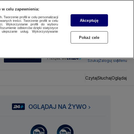
 w celu zapewnienia:
 Tworzenie profili w celu personalizacji
Akceptuję
wanych treści. Tworzenie profili w celu
ci. Wykorzystanie profili do wyboru
Rozumienie odbiorców dzięki statystyce
ulepszanie usług. Wykorzystywanie
Pokaż cele
SUBSKRYBUJ
Przejdź do
Szukaj
Zaloguj się
Menu
Czytaj
Słuchaj
Oglądaj
OGLĄDAJ NA ŻYWO