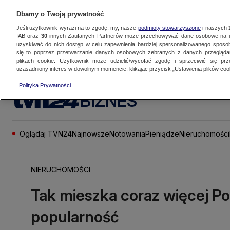
Dbamy o Twoją prywatność
Jeśli użytkownik wyrazi na to zgodę, my, nasze
podmioty stowarzyszone
i naszych
IAB oraz
30
innych Zaufanych Partnerów może przechowywać dane osobowe na ur
uzyskiwać do nich dostęp w celu zapewnienia bardziej spersonalizowanego sposo
się to poprzez przetwarzanie danych osobowych zebranych z danych przegląd
plikach cookie. Użytkownik może udzielić/wycofać zgodę i sprzeciwić się pr
uzasadniony interes w dowolnym momencie, klikając przycisk „Ustawienia plików cook
Polityka Prywatności
BIZNES
Oglądaj TVN24
Najnowsze
Notowania
Pieniądze
Nieruchomości
NIERUCHOMOŚCI
Tak mieszka coraz więcej Po
popularność