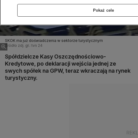
Pokaż cele
SKOK ma już doświadczenia w sektorze turystycznym
Źródło zdj. gł.: tvn 24
Spółdzielcze Kasy Oszczędnościowo-
Kredytowe, po deklaracji wejścia jednej ze
swych spółek na GPW, teraz wkraczają na rynek
turystyczny.