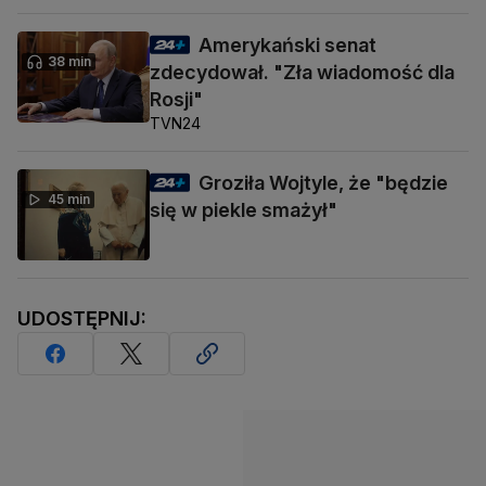
Amerykański senat
38 min
zdecydował. "Zła wiadomość dla
Rosji"
TVN24
Groziła Wojtyle, że "będzie
45 min
się w piekle smażył"
UDOSTĘPNIJ: