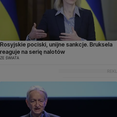
Rosyjskie pociski, unijne sankcje. Bruksela
reaguje na serię nalotów
ZE ŚWIATA