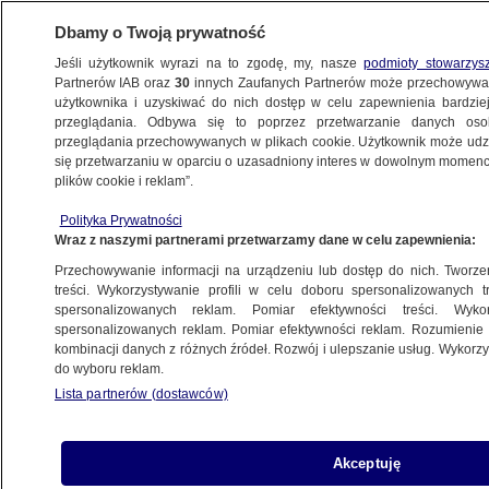
Dbamy o Twoją prywatność
Jeśli użytkownik wyrazi na to zgodę, my, nasze
podmioty stowarzys
Partnerów IAB oraz
30
innych Zaufanych Partnerów może przechowywa
BIZNES
użytkownika i uzyskiwać do nich dostęp w celu zapewnienia bardzi
przeglądania. Odbywa się to poprzez przetwarzanie danych os
przeglądania przechowywanych w plikach cookie. Użytkownik może udzie
NAJNOWSZE
się przetwarzaniu w oparciu o uzasadniony interes w dowolnym momencie
plików cookie i reklam”.
SKOK w turystykę
Polityka Prywatności
Wraz z naszymi partnerami przetwarzamy dane w celu zapewnienia:
23.07.2007, 07:42
Aktualizacja:
23.07.2007, 09:35
Przechowywanie informacji na urządzeniu lub dostęp do nich. Tworzeni
treści. Wykorzystywanie profili w celu doboru spersonalizowanych tr
Udostępnij
spersonalizowanych reklam. Pomiar efektywności treści. Wyko
spersonalizowanych reklam. Pomiar efektywności reklam. Rozumienie o
kombinacji danych z różnych źródeł. Rozwój i ulepszanie usług. Wykor
do wyboru reklam.
Lista partnerów (dostawców)
Akceptuję