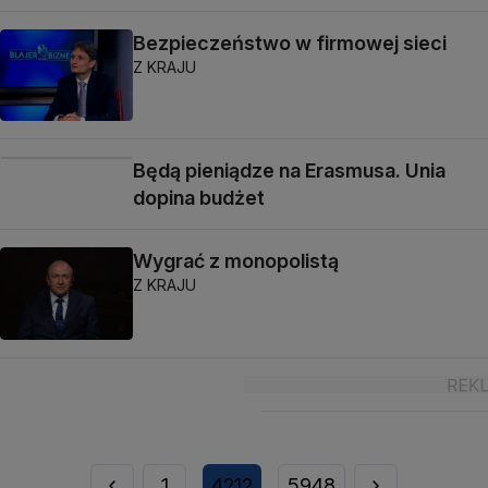
Bezpieczeństwo w firmowej sieci
Z KRAJU
Będą pieniądze na Erasmusa. Unia
dopina budżet
Wygrać z monopolistą
Z KRAJU
1
4212
5948
...
...