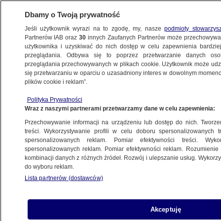
Dbamy o Twoją prywatność
Jeśli użytkownik wyrazi na to zgodę, my, nasze
podmioty stowarzys
Partnerów IAB oraz
30
innych Zaufanych Partnerów może przechowywa
BIZNES
użytkownika i uzyskiwać do nich dostęp w celu zapewnienia bardzi
przeglądania. Odbywa się to poprzez przetwarzanie danych os
przeglądania przechowywanych w plikach cookie. Użytkownik może udzie
NAJNOWSZE
się przetwarzaniu w oparciu o uzasadniony interes w dowolnym momencie
plików cookie i reklam”.
RPP w akcji
Z KRAJU
Polityka Prywatności
Wraz z naszymi partnerami przetwarzamy dane w celu zapewnienia:
Przechowywanie informacji na urządzeniu lub dostęp do nich. Tworzeni
treści. Wykorzystywanie profili w celu doboru spersonalizowanych tr
spersonalizowanych reklam. Pomiar efektywności treści. Wyko
Milion w portfelu
spersonalizowanych reklam. Pomiar efektywności reklam. Rozumienie o
Z KRAJU
kombinacji danych z różnych źródeł. Rozwój i ulepszanie usług. Wykor
do wyboru reklam.
Lista partnerów (dostawców)
RPP w Akcji
Akceptuję
Z KRAJU