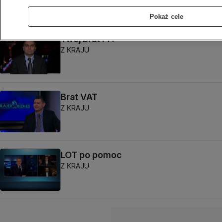
Pokaż cele
Twój brat PIT
Z KRAJU
Brat VAT
Z KRAJU
LOT po pomoc
Z KRAJU