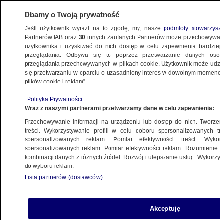
Dbamy o Twoją prywatność
Jeśli użytkownik wyrazi na to zgodę, my, nasze
podmioty stowarzys
Partnerów IAB oraz
30
innych Zaufanych Partnerów może przechowywa
BIZNES
użytkownika i uzyskiwać do nich dostęp w celu zapewnienia bardzi
przeglądania. Odbywa się to poprzez przetwarzanie danych os
przeglądania przechowywanych w plikach cookie. Użytkownik może udzie
NAJNOWSZE
się przetwarzaniu w oparciu o uzasadniony interes w dowolnym momencie
plików cookie i reklam”.
Preferencyjny kredyt dla firm
Z KRAJU
Polityka Prywatności
Wraz z naszymi partnerami przetwarzamy dane w celu zapewnienia:
Przechowywanie informacji na urządzeniu lub dostęp do nich. Tworzeni
treści. Wykorzystywanie profili w celu doboru spersonalizowanych tr
spersonalizowanych reklam. Pomiar efektywności treści. Wyko
Strategia na spowolnienie
spersonalizowanych reklam. Pomiar efektywności reklam. Rozumienie o
Z KRAJU
kombinacji danych z różnych źródeł. Rozwój i ulepszanie usług. Wykor
do wyboru reklam.
Lista partnerów (dostawców)
Pieniądze na inwestycje
Akceptuję
Z KRAJU