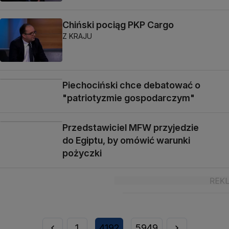
Chiński pociąg PKP Cargo
Z KRAJU
Piechociński chce debatować o
"patriotyzmie gospodarczym"
Przedstawiciel MFW przyjedzie
do Egiptu, by omówić warunki
pożyczki
1
4192
5949
...
...