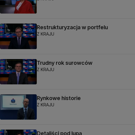
Restrukturyzacja w portfelu
Z KRAJU
Trudny rok surowców
Z KRAJU
Rynkowe historie
Z KRAJU
Detaliści pod lupą