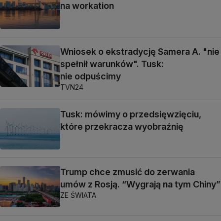
na workation
Wniosek o ekstradycję Samera A. "nie
spełnił warunków". Tusk:
nie odpuścimy
TVN24
Tusk: mówimy o przedsięwzięciu,
które przekracza wyobraźnię
Trump chce zmusić do zerwania
umów z Rosją. “Wygrają na tym Chiny”
ZE ŚWIATA