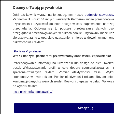
Dbamy o Twoją prywatność
Jeśli użytkownik wyrazi na to zgodę, my, nasze
podmioty stowarzys
Partnerów IAB oraz
30
innych Zaufanych Partnerów może przechowywa
BIZNES
użytkownika i uzyskiwać do nich dostęp w celu zapewnienia bardzi
przeglądania. Odbywa się to poprzez przetwarzanie danych os
przeglądania przechowywanych w plikach cookie. Użytkownik może udzie
NAJNOWSZE
się przetwarzaniu w oparciu o uzasadniony interes w dowolnym momencie
plików cookie i reklam”.
"Przykro się słucha". Minister
komentuje aferę z KPO
Polityka Prywatności
Wraz z naszymi partnerami przetwarzamy dane w celu zapewnienia:
Z KRAJU
Przechowywanie informacji na urządzeniu lub dostęp do nich. Tworzeni
treści. Wykorzystywanie profili w celu doboru spersonalizowanych tr
spersonalizowanych reklam. Pomiar efektywności treści. Wyko
Nadchodzi rewolucja w sklepach.
spersonalizowanych reklam. Pomiar efektywności reklam. Rozumienie o
Ważny komunikat ministerstwa
kombinacji danych z różnych źródeł. Rozwój i ulepszanie usług. Wykor
Z KRAJU
do wyboru reklam.
Lista partnerów (dostawców)
Prezydent zgłasza kolejny projekt
Akceptuję
PIENIĄDZE