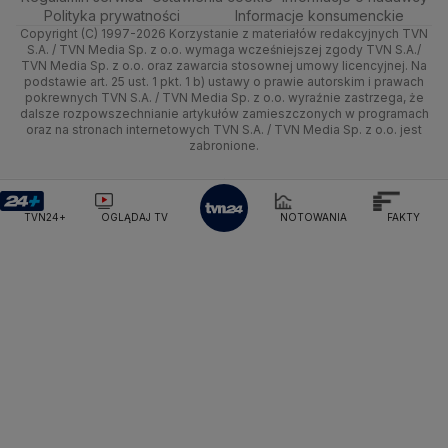
Wrocław
Polska
Sporty zimowe
Polityka
Wyślij zgłoszenie
Dzień Dobry TVN
Centrum pomocy
Polityka prywatności
Informacje konsumenckie
Ministerstwo Sportu i Turystyki
Copyright (C) 1997-2026 Korzystanie z materiałów redakcyjnych TVN
Turystyka
Quizy
Kielce
Prognoza
Lekkoatletyka
Zdrowie
Uwaga TVN
Ministerstwo Cyfryzacji
Test zgodności
S.A. / TVN Media Sp. z o.o. wymaga wcześniejszej zgody TVN S.A./
TVN Media Sp. z o.o. oraz zawarcia stosownej umowy licencyjnej. Na
Ministerstwo Edukacji Narodowej
podstawie art. 25 ust. 1 pkt. 1 b) ustawy o prawie autorskim i prawach
Kujawsko-pomorskie
Świat
Siatkówka
Tech
HGTV
Oglądaj na TV
Ministerstwo Finansów
pokrewnych TVN S.A. / TVN Media Sp. z o.o. wyraźnie zastrzega, że
dalsze rozpowszechnianie artykułów zamieszczonych w programach
Ministerstwo Klimatu i Środowiska
Lublin
Nauka
F1
Nauka
TVN Turbo
Zrealizuj voucher
oraz na stronach internetowych TVN S.A. / TVN Media Sp. z o.o. jest
Ministerstwo Nauki i Szkolnictwa Wyższego
zabronione.
Lubuskie
Ciekawostki
Ministerstwo Sprawiedliwości
Rozrywka
TVN Style
Ministerstwo Rodziny, Pracy i Polityki Społecznej
Olsztyn
Podróże
TVN7
Ministerstwo Spraw Zagranicznych
Moskwa
TVN24+
OGLĄDAJ TV
NOTOWANIA
FAKTY
Naczelny Sąd Administracyjny
Opole
Smog
TTV
Najwyższa Izba Kontroli
Narodowe Centrum Badań i Rozwoju
Rzeszów
Narodowy Bank Polski
Narodowy Fundusz Zdrowia
Szczecin
NASA
NATO
Niemcy
Nord Stream 2
Nowa Lewica
Ordo Iuris
Organizacja Narodów Zjednoczonych
Białystok
Orlen
Parlament Europejski
Partia Demokratyczna USA
Partia Republikańska
Pentagon
Piotr Gliński
PIT
PKB Polski
PKO BP