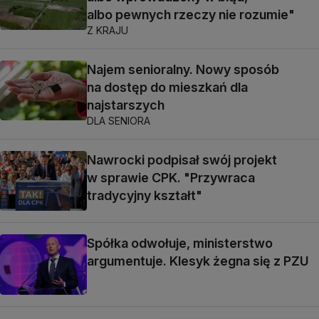
albo pewnych rzeczy nie rozumie"
Z KRAJU
Najem senioralny. Nowy sposób
na dostęp do mieszkań dla
najstarszych
DLA SENIORA
Nawrocki podpisał swój projekt
w sprawie CPK. "Przywraca
tradycyjny kształt"
Spółka odwołuje, ministerstwo
argumentuje. Klesyk żegna się z PZU