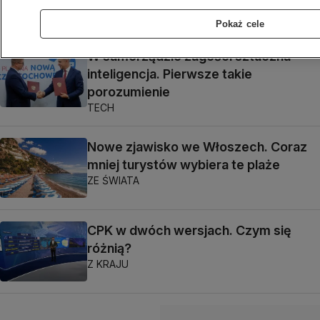
Pokaż cele
W samorządzie zagości sztuczna
inteligencja. Pierwsze takie
porozumienie
TECH
Nowe zjawisko we Włoszech. Coraz
mniej turystów wybiera te plaże
ZE ŚWIATA
CPK w dwóch wersjach. Czym się
różnią?
Z KRAJU