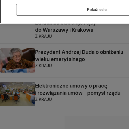
Pokaż cele
Lufthansa odwołuje rejsy
do Warszawy i Krakowa
Z KRAJU
Prezydent Andrzej Duda o obniżeniu
wieku emerytalnego
Z KRAJU
Elektroniczne umowy o pracę
i rozwiązania umów - pomysł rządu
Z KRAJU