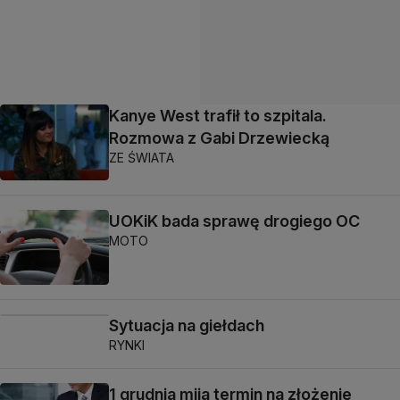
Kanye West trafił to szpitala.
Rozmowa z Gabi Drzewiecką
ZE ŚWIATA
UOKiK bada sprawę drogiego OC
MOTO
Sytuacja na giełdach
RYNKI
1 grudnia mija termin na złożenie