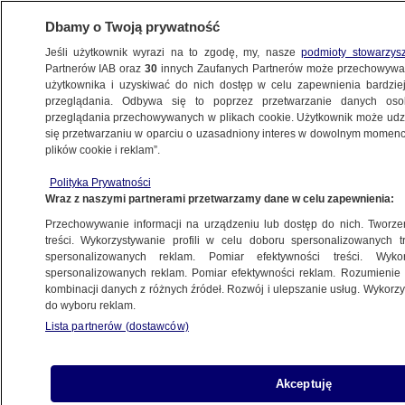
Dbamy o Twoją prywatność
Jeśli użytkownik wyrazi na to zgodę, my, nasze
podmioty stowarzys
Partnerów IAB oraz
30
innych Zaufanych Partnerów może przechowywa
BIZNES
użytkownika i uzyskiwać do nich dostęp w celu zapewnienia bardzi
przeglądania. Odbywa się to poprzez przetwarzanie danych os
przeglądania przechowywanych w plikach cookie. Użytkownik może udzie
NAJNOWSZE
się przetwarzaniu w oparciu o uzasadniony interes w dowolnym momencie
plików cookie i reklam”.
"Bilans", 23.11
Polityka Prywatności
Wraz z naszymi partnerami przetwarzamy dane w celu zapewnienia:
Przechowywanie informacji na urządzeniu lub dostęp do nich. Tworzeni
treści. Wykorzystywanie profili w celu doboru spersonalizowanych tr
spersonalizowanych reklam. Pomiar efektywności treści. Wyko
Ukraińcy na rynku pracy w Polsce -
spersonalizowanych reklam. Pomiar efektywności reklam. Rozumienie o
Debata młodych w TVN24 BiS
kombinacji danych z różnych źródeł. Rozwój i ulepszanie usług. Wykor
Z KRAJU
do wyboru reklam.
Lista partnerów (dostawców)
Polski złoty traci
Akceptuję
RYNKI