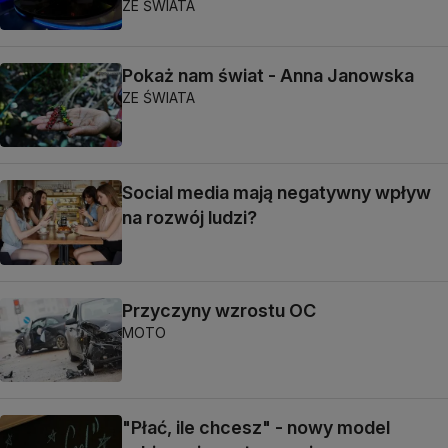
ZE ŚWIATA
Pokaż nam świat - Anna Janowska
ZE ŚWIATA
Social media mają negatywny wpływ
na rozwój ludzi?
Przyczyny wzrostu OC
MOTO
"Płać, ile chcesz" - nowy model