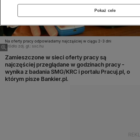
Pokaż cele
Na oferty pracy odpowiadamy najcząściej w ciągu 2-3 dni
Źródło zdj. gł.: sxc.hu
Zamieszczone w sieci oferty pracy są
najczęściej przeglądane w godzinach pracy -
wynika z badania SMG/KRC i portalu Pracuj.pl, o
którym pisze Bankier.pl.