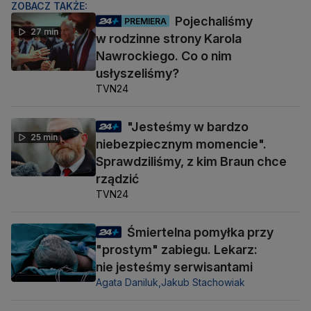
ZOBACZ TAKŻE:
Pojechaliśmy
PREMIERA
27 min
w rodzinne strony Karola
Nawrockiego. Co o nim
usłyszeliśmy?
TVN24
"Jesteśmy w bardzo
25 min
niebezpiecznym momencie".
Sprawdziliśmy, z kim Braun chce
rządzić
TVN24
Śmiertelna pomyłka przy
"prostym" zabiegu. Lekarz:
nie jesteśmy serwisantami
Agata Daniluk,
Jakub Stachowiak