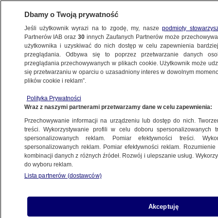
Dbamy o Twoją prywatność
Jeśli użytkownik wyrazi na to zgodę, my, nasze
podmioty stowarzys
Partnerów IAB oraz
30
innych Zaufanych Partnerów może przechowywa
BIZNES
użytkownika i uzyskiwać do nich dostęp w celu zapewnienia bardzi
przeglądania. Odbywa się to poprzez przetwarzanie danych os
przeglądania przechowywanych w plikach cookie. Użytkownik może udzie
NAJNOWSZE
się przetwarzaniu w oparciu o uzasadniony interes w dowolnym momencie
plików cookie i reklam”.
Pracy szukamy głównie... w pracy
Polityka Prywatności
Wraz z naszymi partnerami przetwarzamy dane w celu zapewnienia:
17.03.2009, 11:21
Aktualizacja:
17.03.2009, 11:54
Przechowywanie informacji na urządzeniu lub dostęp do nich. Tworzeni
treści. Wykorzystywanie profili w celu doboru spersonalizowanych tr
Udostępnij
spersonalizowanych reklam. Pomiar efektywności treści. Wyko
spersonalizowanych reklam. Pomiar efektywności reklam. Rozumienie o
kombinacji danych z różnych źródeł. Rozwój i ulepszanie usług. Wykor
do wyboru reklam.
Lista partnerów (dostawców)
Akceptuję