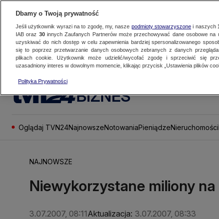
Dbamy o Twoją prywatność
Jeśli użytkownik wyrazi na to zgodę, my, nasze
podmioty stowarzyszone
i naszych
IAB oraz
30
innych Zaufanych Partnerów może przechowywać dane osobowe na ur
uzyskiwać do nich dostęp w celu zapewnienia bardziej spersonalizowanego sposo
się to poprzez przetwarzanie danych osobowych zebranych z danych przegląd
plikach cookie. Użytkownik może udzielić/wycofać zgodę i sprzeciwić się pr
uzasadniony interes w dowolnym momencie, klikając przycisk „Ustawienia plików cook
Polityka Prywatności
BIZNES
Oglądaj TVN24
Najnowsze
Notowania
Pieniądze
Nieruchomości
NAJNOWSZE
Niewykorzystane miliony na 
3.07.2007, 08:11
Aktualizacja:
3.07.2007, 08:33