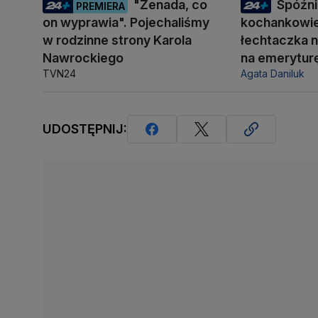
"Żenada, co
Spóźni
PREMIERA
on wyprawia". Pojechaliśmy
kochankowie
w rodzinne strony Karola
łechtaczka n
Nawrockiego
na emerytur
TVN24
Agata Daniluk
UDOSTĘPNIJ: