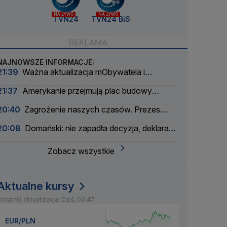
NA ŻYWO
NA ŻYWO
TVN24
TVN24 BiS
NAJNOWSZE INFORMACJE:
21:39
Ważna aktualizacja mObywatela i
problemy. Zgłoszenia użytkowników
21:37
Amerykanie przejmują plac budowy
pierwszej polskiej elektrowni atomowej
20:40
Zagrożenie naszych czasów. Prezes
wielkiego banku apeluje
20:08
Domański: nie zapadła decyzja, deklaracja
nie padła
Zobacz wszystkie
Aktualne kursy
statnia aktualizacja: Dziś, 00:47
EUR/PLN