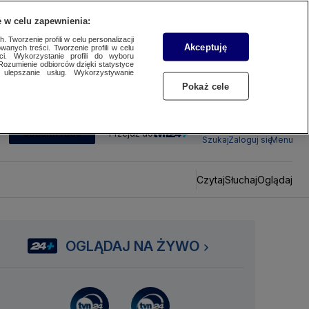
 w celu zapewnienia:
 Tworzenie profili w celu personalizacji
Akceptuję
wanych treści. Tworzenie profili w celu
ci. Wykorzystanie profili do wyboru
Rozumienie odbiorców dzięki statystyce
ulepszanie usług. Wykorzystywanie
Pokaż cele
SUBSKRYBUJ
Przejdź do
Szukaj
Zaloguj się
Menu
Czytaj
Słuchaj
Oglądaj
OGLĄDAJ NA ŻYWO