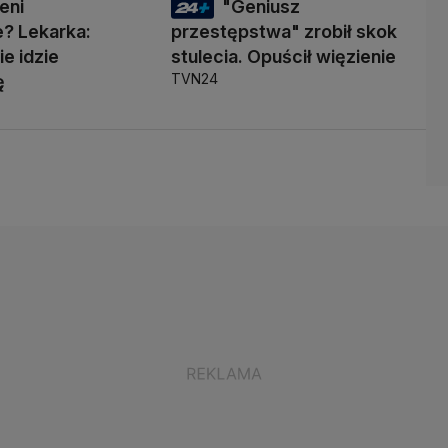
eni
"Geniusz
? Lekarka:
przestępstwa" zrobił skok
ie idzie
stulecia. Opuścił więzienie
TVN24
ę