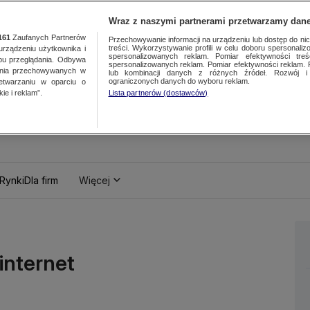
Wraz z naszymi partnerami przetwarzamy dane
161
Zaufanych Partnerów
Przechowywanie informacji na urządzeniu lub dostęp do nich.
treści. Wykorzystywanie profili w celu doboru spersonalizo
ządzeniu użytkownika i
spersonalizowanych reklam. Pomiar efektywności treś
bu przeglądania. Odbywa
spersonalizowanych reklam. Pomiar efektywności reklam. 
ania przechowywanych w
lub kombinacji danych z różnych źródeł. Rozwój i 
ograniczonych danych do wyboru reklam.
zetwarzaniu w oparciu o
ie i reklam”.
Lista partnerów (dostawców)
Rynki
Dla firm
Więcej
internet