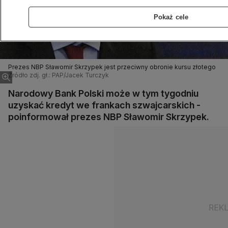
Pokaż cele
Prezes NBP Sławomir Skrzypek jest przeciwny obronie kursu złotego
Źródło zdj. gł.: PAP/Jacek Turczyk
Narodowy Bank Polski może w tym tygodniu
uzyskać kredyt we frankach szwajcarskich -
poinformował prezes NBP Sławomir Skrzypek.