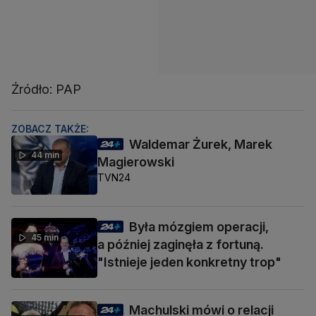
Źródło: PAP
ZOBACZ TAKŻE:
Waldemar Żurek, Marek
44 min
Magierowski
TVN24
Była mózgiem operacji,
45 min
a później zaginęła z fortuną.
"Istnieje jeden konkretny trop"
Machulski mówi o relacji