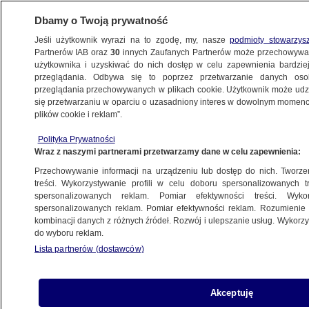
Dbamy o Twoją prywatność
Jeśli użytkownik wyrazi na to zgodę, my, nasze
podmioty stowarzys
Partnerów IAB oraz
30
innych Zaufanych Partnerów może przechowywa
BIZNES
użytkownika i uzyskiwać do nich dostęp w celu zapewnienia bardzi
przeglądania. Odbywa się to poprzez przetwarzanie danych os
przeglądania przechowywanych w plikach cookie. Użytkownik może udzie
NAJNOWSZE
się przetwarzaniu w oparciu o uzasadniony interes w dowolnym momencie
plików cookie i reklam”.
NBP dostanie kredyt we frankach
Polityka Prywatności
Wraz z naszymi partnerami przetwarzamy dane w celu zapewnienia:
27.10.2008, 10:06
Aktualizacja:
27.10.2008, 09:38
Przechowywanie informacji na urządzeniu lub dostęp do nich. Tworzeni
treści. Wykorzystywanie profili w celu doboru spersonalizowanych tr
Udostępnij
spersonalizowanych reklam. Pomiar efektywności treści. Wyko
spersonalizowanych reklam. Pomiar efektywności reklam. Rozumienie o
kombinacji danych z różnych źródeł. Rozwój i ulepszanie usług. Wykor
do wyboru reklam.
Lista partnerów (dostawców)
Akceptuję