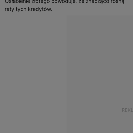
Osłabienie złotego powoduje, że znacząco rosną
raty tych kredytów.