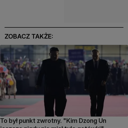
ZOBACZ TAKŻE:
To był punkt zwrotny. "Kim Dzong Un