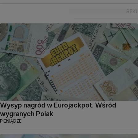
Wysyp nagród w Eurojackpot. Wśród
wygranych Polak
PIENIĄDZE