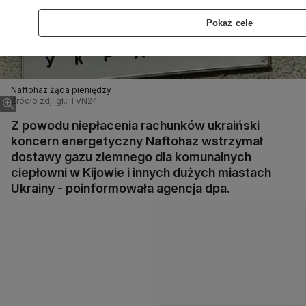
Pokaż cele
Naftohaz żąda pieniędzy
Źródło zdj. gł.: TVN24
Z powodu niepłacenia rachunków ukraiński
koncern energetyczny Naftohaz wstrzymał
dostawy gazu ziemnego dla komunalnych
ciepłowni w Kijowie i innych dużych miastach
Ukrainy - poinformowała agencja dpa.