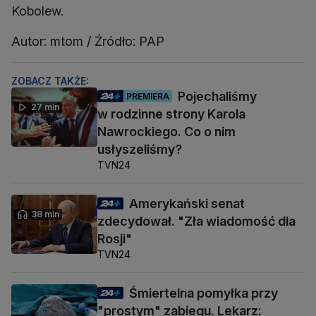
Kobolew.
Autor: mtom / Źródło: PAP
ZOBACZ TAKŻE:
Pojechaliśmy
PREMIERA
27 min
w rodzinne strony Karola
Nawrockiego. Co o nim
usłyszeliśmy?
TVN24
Amerykański senat
38 min
zdecydował. "Zła wiadomość dla
Rosji"
TVN24
Śmiertelna pomyłka przy
"prostym" zabiegu. Lekarz: