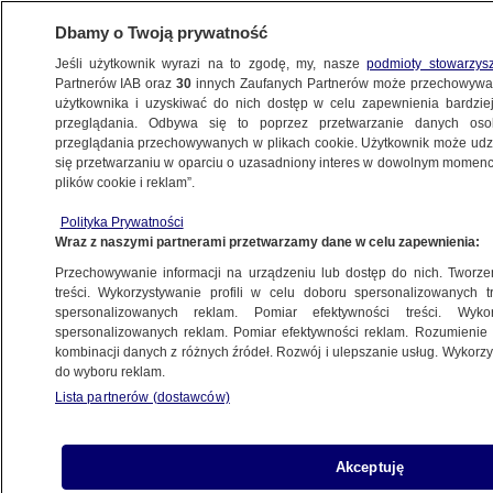
Dbamy o Twoją prywatność
Jeśli użytkownik wyrazi na to zgodę, my, nasze
podmioty stowarzys
Partnerów IAB oraz
30
innych Zaufanych Partnerów może przechowywa
BIZNES
użytkownika i uzyskiwać do nich dostęp w celu zapewnienia bardzi
przeglądania. Odbywa się to poprzez przetwarzanie danych os
przeglądania przechowywanych w plikach cookie. Użytkownik może udzie
NAJNOWSZE
się przetwarzaniu w oparciu o uzasadniony interes w dowolnym momencie
plików cookie i reklam”.
Naftohaz chce pieniędzy i odcina gaz
Polityka Prywatności
Wraz z naszymi partnerami przetwarzamy dane w celu zapewnienia:
12.07.2014, 17:20
Aktualizacja:
12.07.2014, 17:23
Przechowywanie informacji na urządzeniu lub dostęp do nich. Tworzeni
treści. Wykorzystywanie profili w celu doboru spersonalizowanych tr
Udostępnij
spersonalizowanych reklam. Pomiar efektywności treści. Wyko
spersonalizowanych reklam. Pomiar efektywności reklam. Rozumienie o
kombinacji danych z różnych źródeł. Rozwój i ulepszanie usług. Wykor
do wyboru reklam.
Lista partnerów (dostawców)
Akceptuję