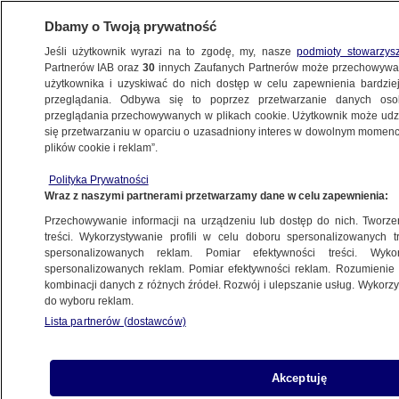
Dbamy o Twoją prywatność
Jeśli użytkownik wyrazi na to zgodę, my, nasze
podmioty stowarzys
Partnerów IAB oraz
30
innych Zaufanych Partnerów może przechowywa
BIZNES
użytkownika i uzyskiwać do nich dostęp w celu zapewnienia bardzi
przeglądania. Odbywa się to poprzez przetwarzanie danych os
przeglądania przechowywanych w plikach cookie. Użytkownik może udzie
MOTO
się przetwarzaniu w oparciu o uzasadniony interes w dowolnym momencie
plików cookie i reklam”.
Szansa na obniżki na stacjach
Polityka Prywatności
przed świętami. Analitycy wskazali dwie
Wraz z naszymi partnerami przetwarzamy dane w celu zapewnienia:
przyczyny
Przechowywanie informacji na urządzeniu lub dostęp do nich. Tworzeni
treści. Wykorzystywanie profili w celu doboru spersonalizowanych tr
27.03.2021, 15:33
spersonalizowanych reklam. Pomiar efektywności treści. Wyko
spersonalizowanych reklam. Pomiar efektywności reklam. Rozumienie o
kombinacji danych z różnych źródeł. Rozwój i ulepszanie usług. Wykor
Udostępnij
do wyboru reklam.
Lista partnerów (dostawców)
Wzrosty cen paliw wyhamowały - zwróciło
uwagę Biuro Maklerskie Reflex. W ocenie e-
petrol "wydaje się prawdopodobne, że w okresie
Akceptuję