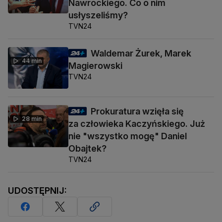
Nawrockiego. Co o nim
usłyszeliśmy?
TVN24
Waldemar Żurek, Marek
44 min
Magierowski
TVN24
Prokuratura wzięła się
28 min
za człowieka Kaczyńskiego. Już
nie "wszystko mogę" Daniel
Obajtek?
TVN24
UDOSTĘPNIJ: