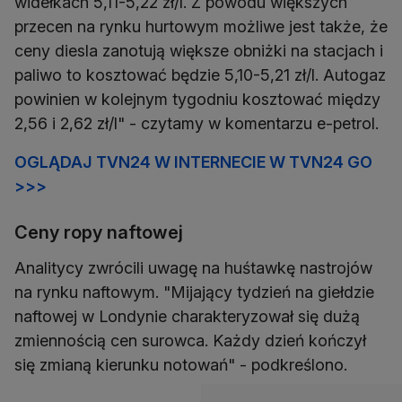
widełkach 5,11-5,22 zł/l. Z powodu większych
przecen na rynku hurtowym możliwe jest także, że
ceny diesla zanotują większe obniżki na stacjach i
paliwo to kosztować będzie 5,10-5,21 zł/l. Autogaz
powinien w kolejnym tygodniu kosztować między
2,56 i 2,62 zł/l" - czytamy w komentarzu e-petrol.
OGLĄDAJ TVN24 W INTERNECIE W TVN24 GO
>>>
Ceny ropy naftowej
Analitycy zwrócili uwagę na huśtawkę nastrojów
na rynku naftowym. "Mijający tydzień na giełdzie
naftowej w Londynie charakteryzował się dużą
zmiennością cen surowca. Każdy dzień kończył
się zmianą kierunku notowań" - podkreślono.