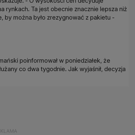
 wskazuje. - O wysokości cen decyduje
a rynkach. Ta jest obecnie znacznie lepsza niż
yle, by można było zrezygnować z pakietu -
"
omański poinformował w poniedziałek, że
łużany co dwa tygodnie. Jak wyjaśnił, decyzja