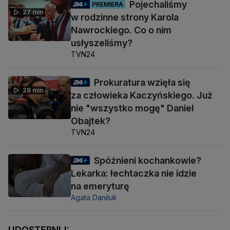
Pojechaliśmy
PREMIERA
27 min
w rodzinne strony Karola
Nawrockiego. Co o nim
usłyszeliśmy?
TVN24
Prokuratura wzięła się
28 min
za człowieka Kaczyńskiego. Już
nie "wszystko mogę" Daniel
Obajtek?
TVN24
Spóźnieni kochankowie?
Lekarka: łechtaczka nie idzie
na emeryturę
Agata Daniluk
UDOSTĘPNIJ: