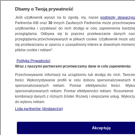
Dbamy o Twoją prywatność
Jeśli użytkownik wyrazi na to zgodę, my, nasze
podmioty stowarzys
Partnerów IAB oraz
30
innych Zaufanych Partnerów może przechowywa
BIZNES
użytkownika i uzyskiwać do nich dostęp w celu zapewnienia bardzi
przeglądania. Odbywa się to poprzez przetwarzanie danych os
przeglądania przechowywanych w plikach cookie. Użytkownik może udzie
MOTO
się przetwarzaniu w oparciu o uzasadniony interes w dowolnym momencie
plików cookie i reklam”.
Jest zasilany słońcem i osiąga zawrotną
Polityka Prywatności
prędkość. Niesamowity bolid polskich
Wraz z naszymi partnerami przetwarzamy dane w celu zapewnienia:
studentów
Przechowywanie informacji na urządzeniu lub dostęp do nich. Tworzeni
treści. Wykorzystywanie profili w celu doboru spersonalizowanych tr
17.05.2018, 11:10
spersonalizowanych reklam. Pomiar efektywności treści. Wyko
spersonalizowanych reklam. Pomiar efektywności reklam. Rozumienie o
kombinacji danych z różnych źródeł. Rozwój i ulepszanie usług. Wykor
Udostępnij
do wyboru reklam.
Lista partnerów (dostawców)
Akceptuję