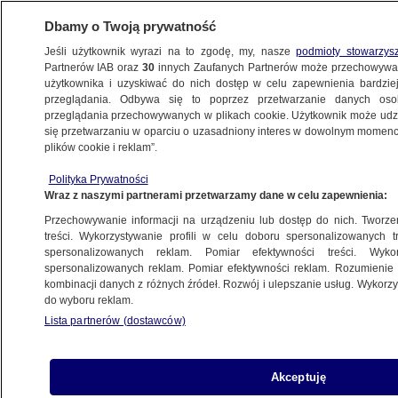
Dbamy o Twoją prywatność
Jeśli użytkownik wyrazi na to zgodę, my, nasze
podmioty stowarzys
Partnerów IAB oraz
30
innych Zaufanych Partnerów może przechowywa
użytkownika i uzyskiwać do nich dostęp w celu zapewnienia bardzi
przeglądania. Odbywa się to poprzez przetwarzanie danych os
przeglądania przechowywanych w plikach cookie. Użytkownik może udzie
BIAŁYSTOK
się przetwarzaniu w oparciu o uzasadniony interes w dowolnym momencie
plików cookie i reklam”.
Miał zawieźć dzieci nad morze, autokar
Polityka Prywatności
w podróż nie wyjechał. "Przewody
Wraz z naszymi partnerami przetwarzamy dane w celu zapewnienia:
połączone były za pomocą obudowy
Przechowywanie informacji na urządzeniu lub dostęp do nich. Tworzeni
długopisu"
treści. Wykorzystywanie profili w celu doboru spersonalizowanych tr
spersonalizowanych reklam. Pomiar efektywności treści. Wyko
spersonalizowanych reklam. Pomiar efektywności reklam. Rozumienie o
23.08.2021, 13:24
kombinacji danych z różnych źródeł. Rozwój i ulepszanie usług. Wykor
do wyboru reklam.
Udostępnij
Lista partnerów (dostawców)
Akceptuję