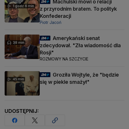
Machulski mówi o relacji
1 godz 6 min
z przyrodnim bratem. To polityk
Konfederacji
Piotr Jacoń
Amerykański senat
38 min
zdecydował. "Zła wiadomość dla
Rosji"
ROZMOWY NA SZCZYCIE
Groziła Wojtyle, że "będzie
45 min
się w piekle smażył"
UDOSTĘPNIJ: