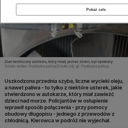
Pokaż cele
Stan techniczny autokaru, który miały jechać dzieci, był opłakany
Źródło wideo: Podlaska policja
Źródło zdj. gł.: Podlaska policja
Uszkodzona przednia szyba, liczne wycieki oleju,
a nawet paliwa - to tylko z niektóre usterek, jakie
stwierdzono w autokarze, który miał zawieźć
dzieci nad morze. Policjantów w osłupienie
wprawił sposób połączenia - przy pomocy
obudowy długopisu - jednego z przewodów z
chłodnicą. Kierowca w podróż nie wyjechał.