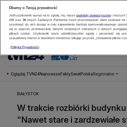
Dbamy o Twoją prywatność
Jeśli użytkownik wyrazi na to zgodę, my, nasze
podmioty stowarzyszone
i naszych
IAB oraz
30
innych Zaufanych Partnerów może przechowywać dane osobowe na ur
uzyskiwać do nich dostęp w celu zapewnienia bardziej spersonalizowanego sposo
się to poprzez przetwarzanie danych osobowych zebranych z danych przegląd
plikach cookie. Użytkownik może udzielić/wycofać zgodę i sprzeciwić się pr
uzasadniony interes w dowolnym momencie, klikając przycisk „Ustawienia plików cook
Polityka Prywatności
Oglądaj TVN24
Najnowsze
Fakty
Świat
Polska
Regionalne
BIAŁYSTOK
W trakcie rozbiórki budynku 
"Nawet stare i zardzewiałe 