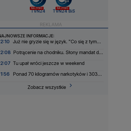
NA ŻYWO
NA ŻYWO
TVN24
TVN24 BiS
NAJNOWSZE INFORMACJE:
12:10
Już nie gryzie się w język. "Co się z tym
naszym Millerem porobiło?"
12:08
Potrącenie na chodniku. Słony mandat dla
50-latka. Nagranie
12:07
Tu upał wróci jeszcze w weekend
11:56
Ponad 70 kilogramów narkotyków i 303
zatrzymanych. Zmasowana akcja policji
Zobacz wszystkie