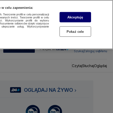
 w celu zapewnienia:
 Tworzenie profili w celu personalizacji
Akceptuję
wanych treści. Tworzenie profili w celu
ci. Wykorzystanie profili do wyboru
Rozumienie odbiorców dzięki statystyce
ulepszanie usług. Wykorzystywanie
Pokaż cele
SUBSKRYBUJ
Przejdź do
Szukaj
Zaloguj się
Menu
Czytaj
Słuchaj
Oglądaj
OGLĄDAJ NA ŻYWO