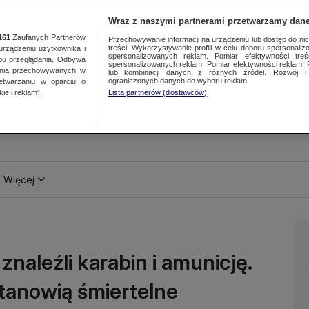
Wraz z naszymi partnerami przetwarzamy dane
161
Zaufanych Partnerów
Przechowywanie informacji na urządzeniu lub dostęp do nich.
treści. Wykorzystywanie profili w celu doboru spersonalizo
ządzeniu użytkownika i
spersonalizowanych reklam. Pomiar efektywności treś
bu przeglądania. Odbywa
spersonalizowanych reklam. Pomiar efektywności reklam. 
ania przechowywanych w
lub kombinacji danych z różnych źródeł. Rozwój i 
ograniczonych danych do wyboru reklam.
zetwarzaniu w oparciu o
ie i reklam”.
Lista partnerów (dostawców)
Więcej
znaleźli karabin i amunicję.
stanowią śmiertelne