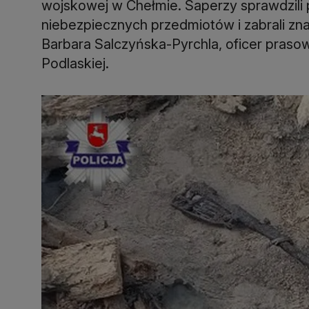
wojskowej w Chełmie. Saperzy sprawdzili po
niebezpiecznych przedmiotów i zabrali zna
Barbara Salczyńska-Pyrchla, oficer prasow
Podlaskiej.