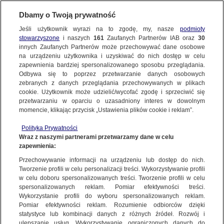
Dbamy o Twoją prywatność
Jeśli użytkownik wyrazi na to zgodę, my, nasze
podmioty
stowarzyszone
i naszych
161
Zaufanych Partnerów IAB oraz
30
SUBSKRYBUJ
innych Zaufanych Partnerów może przechowywać dane osobowe
na urządzeniu użytkownika i uzyskiwać do nich dostęp w celu
zapewnienia bardziej spersonalizowanego sposobu przeglądania.
Odbywa się to poprzez przetwarzanie danych osobowych
zebranych z danych przeglądania przechowywanych w plikach
cookie. Użytkownik może udzielić/wycofać zgodę i sprzeciwić się
przetwarzaniu w oparciu o uzasadniony interes w dowolnym
momencie, klikając przycisk „Ustawienia plików cookie i reklam”.
Polityka Prywatności
Wraz z naszymi partnerami przetwarzamy dane w celu
zapewnienia:
Przechowywanie informacji na urządzeniu lub dostęp do nich.
Kajetan Kowalik
Tworzenie profili w celu personalizacji treści. Wykorzystywanie profili
w celu doboru spersonalizowanych treści. Tworzenie profili w celu
Dziennikarz TVN24
spersonalizowanych reklam. Pomiar efektywności treści.
Wykorzystanie profili do wyboru spersonalizowanych reklam.
Pomiar efektywności reklam. Rozumienie odbiorców dzięki
POWIĄZANE MATERIAŁY
statystyce lub kombinacji danych z różnych źródeł. Rozwój i
ulepszanie usług. Wykorzystywanie ograniczonych danych do