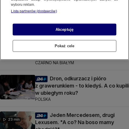
Maja Chwalińska z dziką kartą
wyboru reklam.
24 min
na Wimbledonie
Lista partnerów (dostawców)
CZARNO NA BIAŁYM
Akceptuję
Bezwstydne odpowiedzi
26 min
senatorów. Kowalski płaci 600
Pokaż cele
złotych, oni na to samo dostają po 6,5
tysiąca
CZARNO NA BIAŁYM
Dron, odkurzacz i pióro
z grawerunkiem - to kiedyś. A co kupili
w ubiegłym roku?
POLSKA
Jeden Mercedesem, drugi
23 min
Lexusem. "A co? Na boso mamy