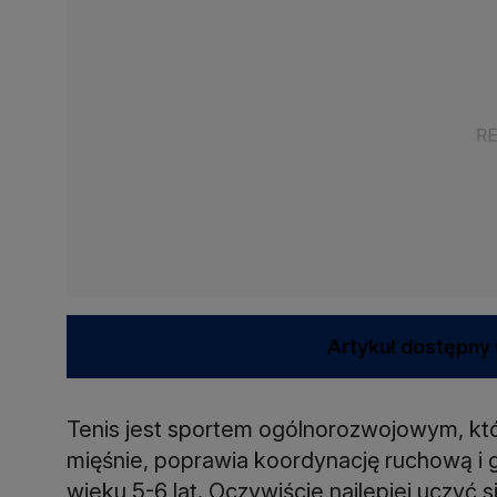
Artykuł dostępny 
Tenis jest sportem ogólnorozwojowym, kt
mięśnie, poprawia koordynację ruchową i 
wieku 5-6 lat. Oczywiście najlepiej uczyć 