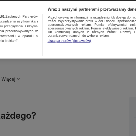
Wraz z naszymi partnerami przetwarzamy dane
161
Zaufanych Partnerów
Przechowywanie informacji na urządzeniu lub dostęp do nich.
treści. Wykorzystywanie profili w celu doboru spersonalizo
ządzeniu użytkownika i
spersonalizowanych reklam. Pomiar efektywności treś
bu przeglądania. Odbywa
spersonalizowanych reklam. Pomiar efektywności reklam. 
ania przechowywanych w
lub kombinacji danych z różnych źródeł. Rozwój i 
ograniczonych danych do wyboru reklam.
zetwarzaniu w oparciu o
ie i reklam”.
Lista partnerów (dostawców)
Więcej
 każdego?