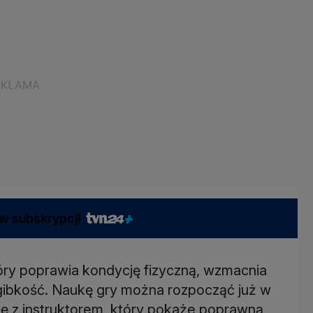
w subskrypcji
óry poprawia kondycję fizyczną, wzmacnia
gibkość. Naukę gry można rozpocząć już w
się z instruktorem, który pokaże poprawną