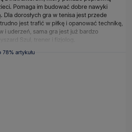
 dzieci. Pomaga im budować dobre nawyki
. Dla dorosłych gra w tenisa jest przede
udno jest trafić w piłkę i opanować technikę,
 i uderzeń, sama gra jest już bardzo
zard Szul, trener i fizjolog.
o 78% artykułu