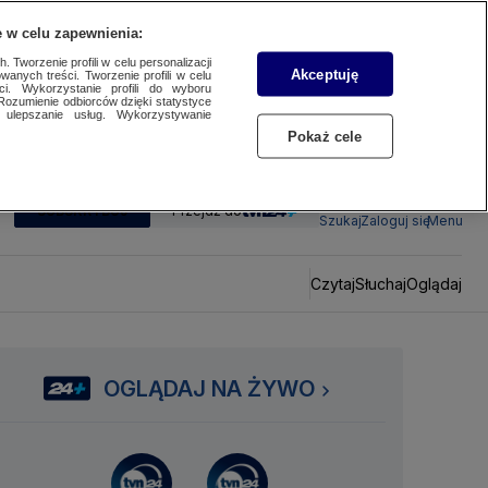
 w celu zapewnienia:
 Tworzenie profili w celu personalizacji
Akceptuję
wanych treści. Tworzenie profili w celu
ci. Wykorzystanie profili do wyboru
Rozumienie odbiorców dzięki statystyce
ulepszanie usług. Wykorzystywanie
Pokaż cele
SUBSKRYBUJ
Przejdź do
Szukaj
Zaloguj się
Menu
Czytaj
Słuchaj
Oglądaj
OGLĄDAJ NA ŻYWO