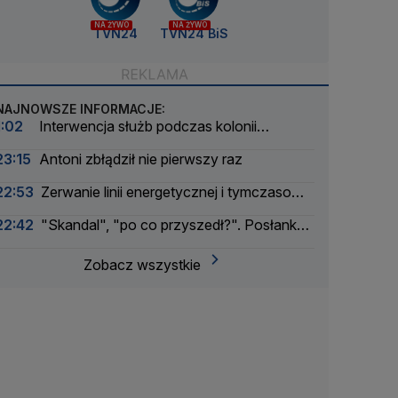
NA ŻYWO
NA ŻYWO
TVN24
TVN24 BiS
NAJNOWSZE INFORMACJE:
1:02
Interwencja służb podczas kolonii
żeglarskiej. Z wody wyciągnięto ponad 30 osób
23:15
Antoni zbłądził nie pierwszy raz
22:53
Zerwanie linii energetycznej i tymczasowa
awaria prądu. Incydent bada Żandarmeria
22:42
"Skandal", "po co przyszedł?". Posłanka
Wojskowa
PiS krytykuje Morawieckiego i publikuje nagranie
Zobacz wszystkie