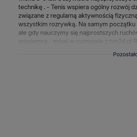
technikę . - Tenis wspiera ogólny rozwój
związane z regularną aktywnością fizyczną
wszystkim rozrywką. Na samym początku tr
ale gdy nauczymy się najprostszych ruchów
przyjemna - mówi w rozmowie z tvn24.pl Rys
Pozostał