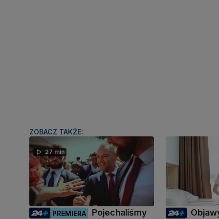
ZOBACZ TAKŻE:
27 min
Pojechaliśmy
Objawy
PREMIERA