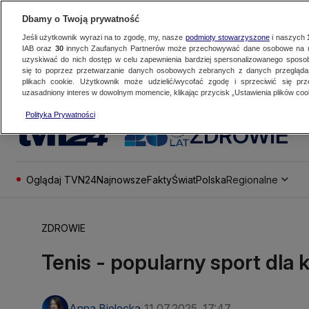
Dbamy o Twoją prywatność
Jeśli użytkownik wyrazi na to zgodę, my, nasze
podmioty stowarzyszone
i naszych
IAB oraz
30
innych Zaufanych Partnerów może przechowywać dane osobowe na ur
uzyskiwać do nich dostęp w celu zapewnienia bardziej spersonalizowanego sposo
się to poprzez przetwarzanie danych osobowych zebranych z danych przegląd
plikach cookie. Użytkownik może udzielić/wycofać zgodę i sprzeciwić się pr
uzasadniony interes w dowolnym momencie, klikając przycisk „Ustawienia plików cook
Polityka Prywatności
ZDROWIE
Oglądaj TVN24
Najnowsze
Fakty
Świat
Polska
Regionalne
ZDROWIE
Tenis - popularny sport dla
Anna Bielecka
11.07.2025, 17:47
|