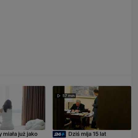
57 min
 miała już jako
Dziś mija 15 lat