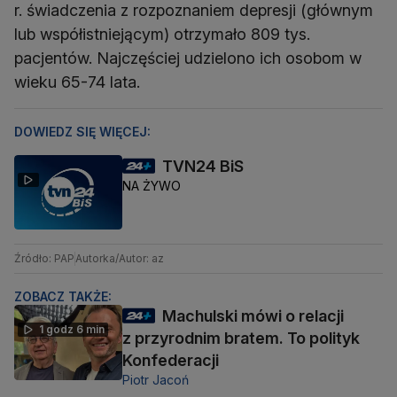
r. świadczenia z rozpoznaniem depresji (głównym
lub współistniejącym) otrzymało 809 tys.
pacjentów. Najczęściej udzielono ich osobom w
wieku 65-74 lata.
DOWIEDZ SIĘ WIĘCEJ:
TVN24 BiS
NA ŻYWO
Źródło: PAP
Autorka/Autor: az
ZOBACZ TAKŻE:
Machulski mówi o relacji
1 godz 6 min
z przyrodnim bratem. To polityk
Konfederacji
Piotr Jacoń