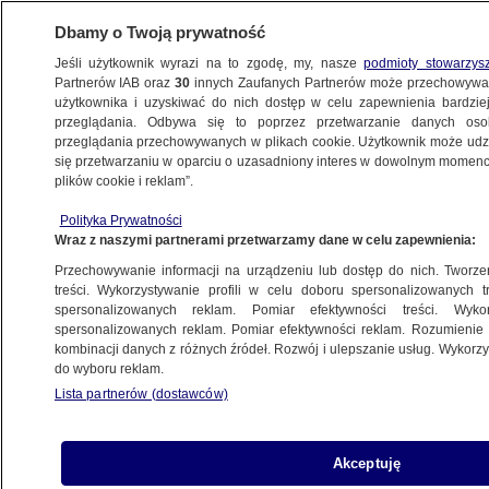
Dbamy o Twoją prywatność
Jeśli użytkownik wyrazi na to zgodę, my, nasze
podmioty stowarzys
Partnerów IAB oraz
30
innych Zaufanych Partnerów może przechowywa
ZDROWIE
użytkownika i uzyskiwać do nich dostęp w celu zapewnienia bardzi
przeglądania. Odbywa się to poprzez przetwarzanie danych os
przeglądania przechowywanych w plikach cookie. Użytkownik może udzie
ZDROWIE
się przetwarzaniu w oparciu o uzasadniony interes w dowolnym momencie
plików cookie i reklam”.
Ważne badania dla 30 mln Polaków.
Polityka Prywatności
Podano datę
Wraz z naszymi partnerami przetwarzamy dane w celu zapewnienia:
Przechowywanie informacji na urządzeniu lub dostęp do nich. Tworzeni
17.03.2025, 13:37
treści. Wykorzystywanie profili w celu doboru spersonalizowanych tr
spersonalizowanych reklam. Pomiar efektywności treści. Wyko
spersonalizowanych reklam. Pomiar efektywności reklam. Rozumienie o
Udostępnij
kombinacji danych z różnych źródeł. Rozwój i ulepszanie usług. Wykor
do wyboru reklam.
Lista partnerów (dostawców)
Akceptuję