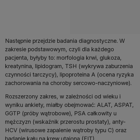
Następnie przejdzie badania diagnostyczne. W
zakresie podstawowym, czyli dla każdego
pacjenta, byłyby to: morfologia krwi, glukoza,
kreatynina, lipidogram, TSH (wykrywa zaburzenia
czynności tarczycy), lipoproteina A (ocena ryzyka
zachorowania na choroby sercowo-naczyniowe).
Rozszerzony zakres, w zależności od wieku i
wyniku ankiety, miałby obejmować: ALAT, ASPAT,
GGTP (próby wątrobowe), PSA całkowity u
mężczyzn (wskaźnik przerostu prostaty), anty-
HCV (wirusowe zapalenie wątroby typu C) oraz
badanie kału na krew utajoną (FIT).