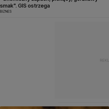
smak". GIS ostrzega
BIZNES