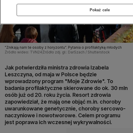
Pokaż cele
"Znikają nam te osoby z horyzontu". Pytania o profilaktykę młodych
Źródło wideo: TVN24
Źródło zdj. gł.: DarSzach / Shutterstock
Jak potwierdziła ministra zdrowia Izabela
Leszczyna, od maja w Polsce będzie
wprowadzony program "Moje Zdrowie". To
badania profilaktyczne skierowane do ok. 30 mln
osób już od 20. roku życia. Resort zdrowia
zapowiedział, że mają one objąć m.in. choroby
uwarunkowane genetycznie, choroby sercowo-
naczyniowe i nowotworowe. Celem programu
jest poprawa ich wczesnej wykrywalności.