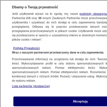
Dbamy o Twoją prywatność
Jeśli użytkownik wyrazi na to zgodę, my, nasze
podmioty stowarzys
Partnerów IAB oraz
30
innych Zaufanych Partnerów może przechowywa
użytkownika i uzyskiwać do nich dostęp w celu zapewnienia bardzi
przeglądania. Odbywa się to poprzez przetwarzanie danych os
przeglądania przechowywanych w plikach cookie. Użytkownik może udzie
WROCŁAW
się przetwarzaniu w oparciu o uzasadniony interes w dowolnym momencie
plików cookie i reklam”.
Syreny, ewakuacja i akcja służb. Wrocław
Polityka Prywatności
sprawdza gotowość na kryzys
Wraz z naszymi partnerami przetwarzamy dane w celu zapewnienia:
Przechowywanie informacji na urządzeniu lub dostęp do nich. Tworzeni
Oprac.
Svitlana Kucherenko
treści. Wykorzystywanie profili w celu doboru spersonalizowanych tr
spersonalizowanych reklam. Pomiar efektywności treści. Wyko
27.05.2026, 14:04
spersonalizowanych reklam. Pomiar efektywności reklam. Rozumienie o
kombinacji danych z różnych źródeł. Rozwój i ulepszanie usług. Wykor
do wyboru reklam.
Posłuchaj artykułu
Czyta lektor AI
Lista partnerów (dostawców)
Akceptuję