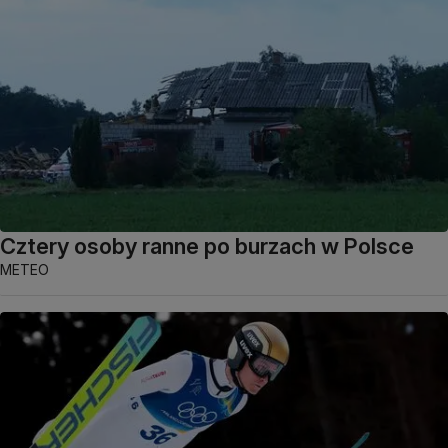
Cztery osoby ranne po burzach w Polsce
METEO