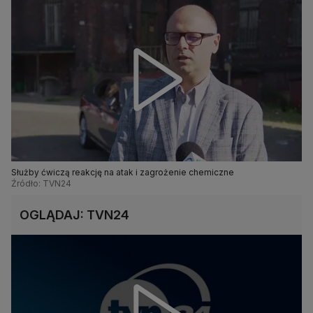
Służby ćwiczą reakcję na atak i zagrożenie chemiczne
Źródło: TVN24
OGLĄDAJ: TVN24