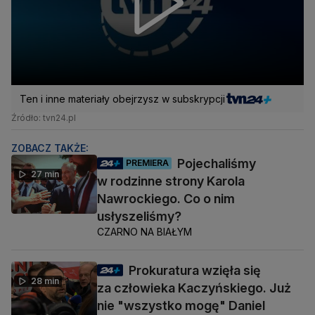
Ten i inne materiały obejrzysz w subskrypcji
Źródło: tvn24.pl
ZOBACZ TAKŻE:
Pojechaliśmy
PREMIERA
27 min
w rodzinne strony Karola
Nawrockiego. Co o nim
usłyszeliśmy?
CZARNO NA BIAŁYM
Prokuratura wzięła się
28 min
za człowieka Kaczyńskiego. Już
nie "wszystko mogę" Daniel