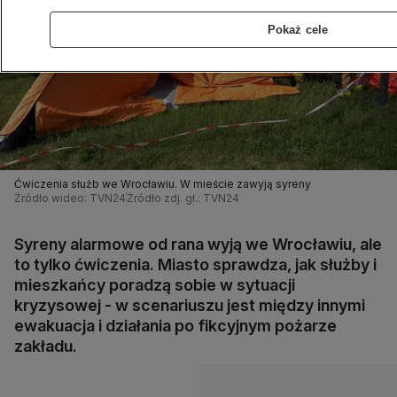
Pokaż cele
Ćwiczenia służb we Wrocławiu. W mieście zawyją syreny
Źródło wideo: TVN24
Źródło zdj. gł.: TVN24
Syreny alarmowe od rana wyją we Wrocławiu, ale
to tylko ćwiczenia. Miasto sprawdza, jak służby i
mieszkańcy poradzą sobie w sytuacji
kryzysowej - w scenariuszu jest między innymi
ewakuacja i działania po fikcyjnym pożarze
zakładu.