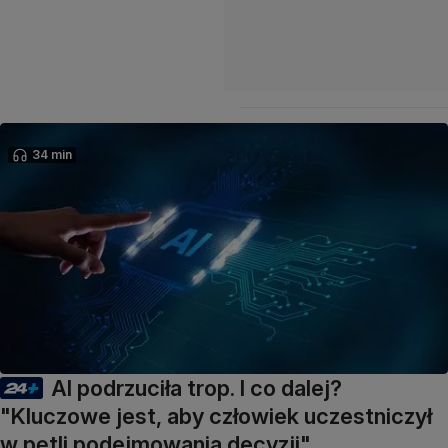
34 min
AI podrzuciła trop. I co dalej?
"Kluczowe jest, aby człowiek uczestniczył
w pętli podejmowania decyzji"