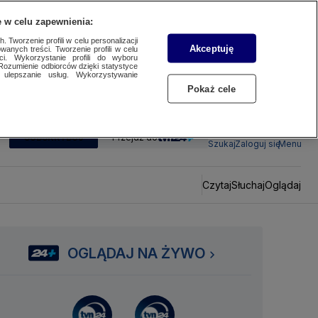
 w celu zapewnienia:
 Tworzenie profili w celu personalizacji
Akceptuję
wanych treści. Tworzenie profili w celu
ci. Wykorzystanie profili do wyboru
Rozumienie odbiorców dzięki statystyce
ulepszanie usług. Wykorzystywanie
Pokaż cele
SUBSKRYBUJ
Przejdź do
Szukaj
Zaloguj się
Menu
Czytaj
Słuchaj
Oglądaj
OGLĄDAJ NA ŻYWO