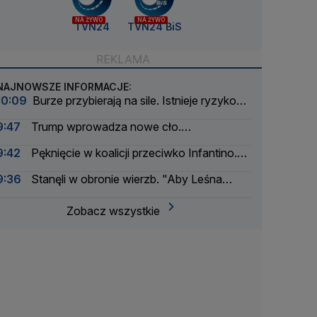
NA ŻYWO
NA ŻYWO
TVN24
TVN24 BiS
NAJNOWSZE INFORMACJE:
10:09
Burze przybierają na sile. Istnieje ryzyko
gradu
9:47
Trump wprowadza nowe cło.
Rozporządzenie podpisane
9:42
Pęknięcie w koalicji przeciwko Infantino.
Dwa kraje się wyłamały
9:36
Stanęli w obronie wierzb. "Aby Leśna
Dolina nie zamieniła się w betonową dolinę"
Zobacz wszystkie