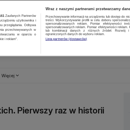
Wraz z naszymi partnerami przetwarzamy dane
161
Zaufanych Partnerów
Przechowywanie informacji na urządzeniu lub dostęp do nich.
treści. Wykorzystywanie profili w celu doboru spersonalizo
ządzeniu użytkownika i
spersonalizowanych reklam. Pomiar efektywności treś
bu przeglądania. Odbywa
spersonalizowanych reklam. Pomiar efektywności reklam. 
ania przechowywanych w
lub kombinacji danych z różnych źródeł. Rozwój i 
ograniczonych danych do wyboru reklam.
zetwarzaniu w oparciu o
ie i reklam”.
Lista partnerów (dostawców)
Więcej
ch. Pierwszy raz w historii