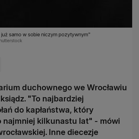
est już samo w sobie niczym pozytywnym"
Shutterstock
minarium duchownego we Wrocławiu
siądz. "To najbardziej
łań do kapłaństwa, który
najmniej kilkunastu lat" - mówi
wrocławskiej. Inne diecezje