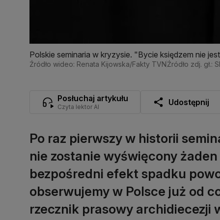
Polskie seminaria w kryzysie. "Bycie księdzem nie j
Źródło wideo: Renata Kijowska/Fakty TVN
Źródło zdj. gł.: 
Posłuchaj artykułu
Udostępnij
Czyta lektor AI
Po raz pierwszy w historii se
nie zostanie wyświęcony żaden k
bezpośredni efekt spadku powo
obserwujemy w Polsce już od co 
rzecznik prasowy archidiecezji 