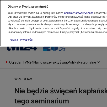
Dbamy o Twoją prywatność
Jeśli użytkownik wyrazi na to zgodę, my, nasze
podmioty stowarzyszone
i naszych
IAB oraz
30
innych Zaufanych Partnerów może przechowywać dane osobowe na ur
uzyskiwać do nich dostęp w celu zapewnienia bardziej spersonalizowanego sposo
się to poprzez przetwarzanie danych osobowych zebranych z danych przegląd
plikach cookie. Użytkownik może udzielić/wycofać zgodę i sprzeciwić się pr
uzasadniony interes w dowolnym momencie, klikając przycisk „Ustawienia plików cook
Polityka Prywatności
Oglądaj TVN24
Najnowsze
Fakty
Świat
Polska
Regionalne
WROCŁAW
Nie będzie święceń kapłański
tego seminarium