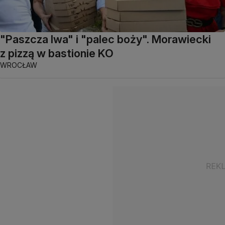
"Paszcza lwa" i "palec boży". Morawiecki
z pizzą w bastionie KO
WROCŁAW