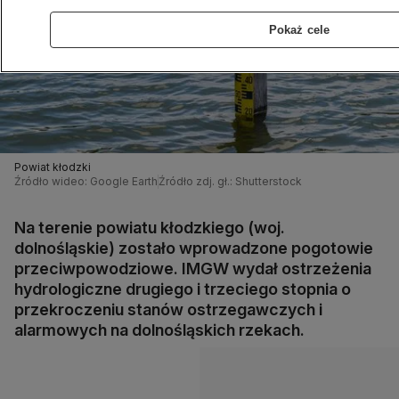
Pokaż cele
Powiat kłodzki
Źródło wideo: Google Earth
Źródło zdj. gł.: Shutterstock
Na terenie powiatu kłodzkiego (woj.
dolnośląskie) zostało wprowadzone pogotowie
przeciwpowodziowe. IMGW wydał ostrzeżenia
hydrologiczne drugiego i trzeciego stopnia o
przekroczeniu stanów ostrzegawczych i
alarmowych na dolnośląskich rzekach.