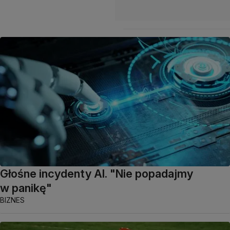
Głośne incydenty AI. "Nie popadajmy
w panikę"
BIZNES