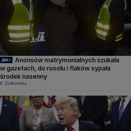
Anonsów matrymonialnych szukała
w gazetach, do rosołu i flaków sypała
środek nasenny
K. Ziółkowska