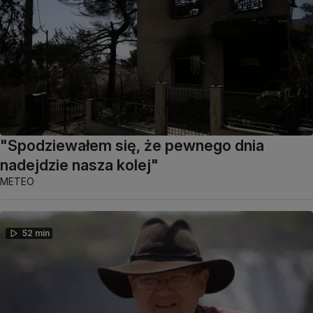
"Spodziewałem się, że pewnego dnia
nadejdzie nasza kolej"
METEO
52 min