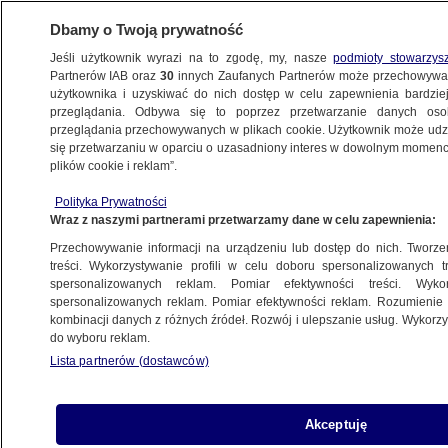
Dbamy o Twoją prywatność
Jeśli użytkownik wyrazi na to zgodę, my, nasze
podmioty stowarzys
Partnerów IAB oraz
30
innych Zaufanych Partnerów może przechowywa
użytkownika i uzyskiwać do nich dostęp w celu zapewnienia bardzi
przeglądania. Odbywa się to poprzez przetwarzanie danych os
przeglądania przechowywanych w plikach cookie. Użytkownik może udzie
WROCŁAW
się przetwarzaniu w oparciu o uzasadniony interes w dowolnym momencie
plików cookie i reklam”.
Przekroczone stany ostrzegawcze
Polityka Prywatności
i alarmowe na rzekach. Pogotowie
Wraz z naszymi partnerami przetwarzamy dane w celu zapewnienia:
przeciwpowodziowe w Kłodzku
Przechowywanie informacji na urządzeniu lub dostęp do nich. Tworzeni
treści. Wykorzystywanie profili w celu doboru spersonalizowanych tr
21.12.2023, 17:37
spersonalizowanych reklam. Pomiar efektywności treści. Wyko
spersonalizowanych reklam. Pomiar efektywności reklam. Rozumienie o
kombinacji danych z różnych źródeł. Rozwój i ulepszanie usług. Wykor
Udostępnij
do wyboru reklam.
Lista partnerów (dostawców)
Akceptuję