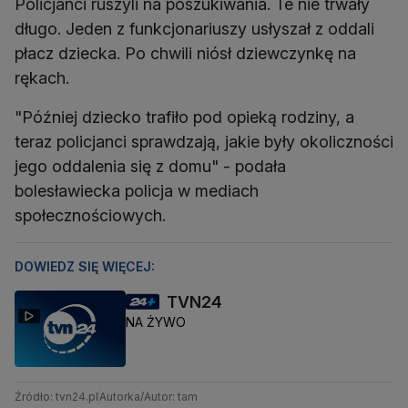
Policjanci ruszyli na poszukiwania. Te nie trwały
długo. Jeden z funkcjonariuszy usłyszał z oddali
płacz dziecka. Po chwili niósł dziewczynkę na
rękach.
"Później dziecko trafiło pod opieką rodziny, a
teraz policjanci sprawdzają, jakie były okoliczności
jego oddalenia się z domu" - podała
bolesławiecka policja w mediach
społecznościowych.
DOWIEDZ SIĘ WIĘCEJ:
TVN24
NA ŻYWO
Źródło: tvn24.pl
Autorka/Autor: tam