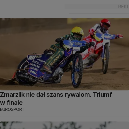
Zmarzlik nie dał szans rywalom. Triumf
w finale
EUROSPORT