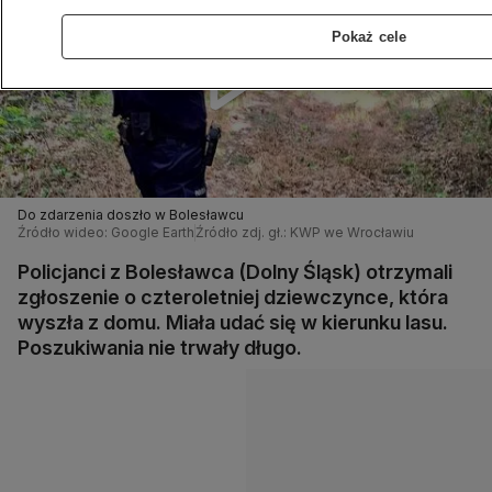
Pokaż cele
Do zdarzenia doszło w Bolesławcu
Źródło wideo: Google Earth
Źródło zdj. gł.: KWP we Wrocławiu
Policjanci z Bolesławca (Dolny Śląsk) otrzymali
zgłoszenie o czteroletniej dziewczynce, która
wyszła z domu. Miała udać się w kierunku lasu.
Poszukiwania nie trwały długo.