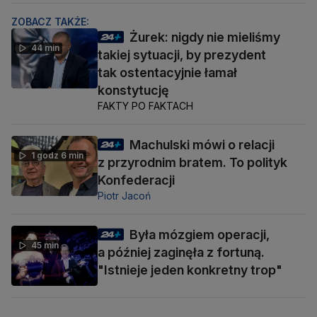
ZOBACZ TAKŻE:
Żurek: nigdy nie mieliśmy
44 min
takiej sytuacji, by prezydent
tak ostentacyjnie łamał
konstytucję
FAKTY PO FAKTACH
Machulski mówi o relacji
1 godz 6 min
z przyrodnim bratem. To polityk
Konfederacji
Piotr Jacoń
Była mózgiem operacji,
45 min
a później zaginęła z fortuną.
"Istnieje jeden konkretny trop"