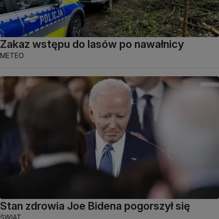
Zakaz wstępu do lasów po nawałnicy
METEO
Stan zdrowia Joe Bidena pogorszył się
ŚWIAT