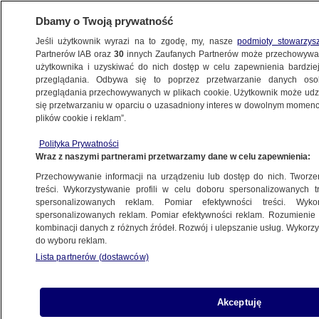
Dbamy o Twoją prywatność
Jeśli użytkownik wyrazi na to zgodę, my, nasze
podmioty stowarzys
Partnerów IAB oraz
30
innych Zaufanych Partnerów może przechowywa
użytkownika i uzyskiwać do nich dostęp w celu zapewnienia bardzi
przeglądania. Odbywa się to poprzez przetwarzanie danych os
przeglądania przechowywanych w plikach cookie. Użytkownik może udzie
WROCŁAW
się przetwarzaniu w oparciu o uzasadniony interes w dowolnym momencie
plików cookie i reklam”.
Czterolatka "oddaliła się z domu
Polityka Prywatności
bez wiedzy rodziców". Policjant usłyszał jej
Wraz z naszymi partnerami przetwarzamy dane w celu zapewnienia:
płacz
Przechowywanie informacji na urządzeniu lub dostęp do nich. Tworzeni
treści. Wykorzystywanie profili w celu doboru spersonalizowanych tr
19.07.2025, 16:47
spersonalizowanych reklam. Pomiar efektywności treści. Wyko
spersonalizowanych reklam. Pomiar efektywności reklam. Rozumienie o
kombinacji danych z różnych źródeł. Rozwój i ulepszanie usług. Wykor
Posłuchaj artykułu
do wyboru reklam.
Czyta lektor AI
Lista partnerów (dostawców)
Akceptuję